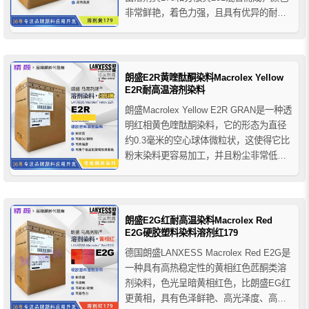
非常鲜艳，着色力强，且具有优异的耐热
稳定性和高耐光耐候性，朗盛6G黄染料主
要用于硬胶塑料的着色应用，在相应加工
温度下它可以完全溶解于热塑性塑料的熔
体中，推荐用于PC、PET、ABS、ABS...
朗盛E2R黄喹酞酮染料Macrolex Yellow
E2R耐高温溶剂染料
朗盛Macrolex Yellow E2R GRAN是一种透
明红相黄色喹酞酮染料，它的形态为直径
约0.3毫米的空心球体微粒状，这使得它比
粉末染料更容易加工，并且粉尘非常低，
在应用中具有高效经济的成本效益，朗盛
E2R溶剂染料主要用于硬胶塑料的着色，
适合应于色母粒、电气设备外壳、饮料瓶
子、化妆品容器、家用电器、包装、聚酯
朗盛E2G红耐高温染料Macrolex Red
纤...
E2G硬胶塑料染料溶剂红179
德国朗盛LANXESS Macrolex Red E2G是
一种具有高热稳定性的黄相红色苉酮类溶
剂染料，色光呈暗黄相红色，比朗盛EG红
更黄相，具有色泽鲜艳、高光泽度、高着