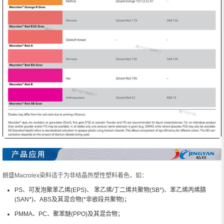
朗盛Macrolex染料适于为非结晶热塑性塑料着色，如：
PS、可发泡聚苯乙烯(EPS)、 苯乙烯/丁二烯共聚物(SB*)、苯乙烯丙烯腈
(SAN*)、ABS及其混合物(*非嵌段共聚物)；
PMMA、PC、聚苯醚(PPO)及其混合物；