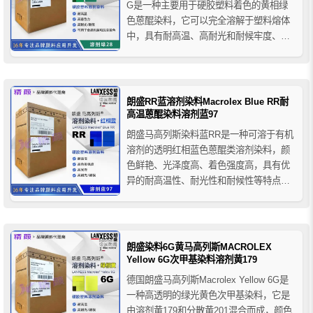
G是一种主要用于硬胶塑料着色的黄相绿
色蒽醌染料，它可以完全溶解于塑料熔体
中，具有耐高温、高耐光和耐候牢度、高
着色强度和出色的光泽度，马高列斯染料
绿G与多种聚合物类型和制造工艺具有出
色的相容性，推荐用于色母粒、电气设备
外壳、化妆品容器、塑料瓶子、家用电
朗盛RR蓝溶剂染料Macrolex Blue RR耐
器、包装材料、聚...
高温蒽醌染料溶剂蓝97
朗盛马高列斯染料蓝RR是一种可溶于有机
溶剂的透明红相蓝色蒽醌类溶剂染料，颜
色鲜艳、光泽度高、着色强度高，具有优
异的耐高温性、耐光性和耐候性等特点。
朗盛RR蓝蒽醌染料主要用于塑料制品的染
色应用，也可用于色母粒、喷墨墨水、造
纸、书写墨水/邮票等应用。
朗盛染料6G黄马高列斯MACROLEX
Yellow 6G次甲基染料溶剂黄179
德国朗盛马高列斯Macrolex Yellow 6G是
一种高透明的绿光黄色次甲基染料，它是
由溶剂黄179和分散黄201混合而成，颜色