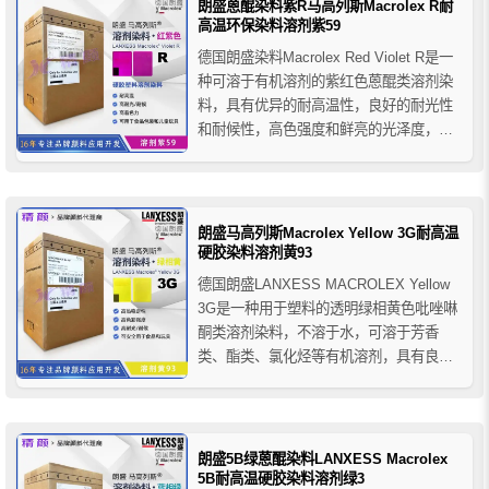
朗盛蒽醌染料紫R马高列斯Macrolex R耐
高温环保染料溶剂紫59
德国朗盛染料Macrolex Red Violet R是一
种可溶于有机溶剂的紫红色蒽醌类溶剂染
料，具有优异的耐高温性，良好的耐光性
和耐候性，高色强度和鲜亮的光泽度，朗
盛马高列斯染料紫R主要用于硬胶塑料的着
色应用，推荐用于PS、SAN、ABS、
ABS/PC混纺和PES纤维的透明和不透明
染色，例如：电气设备外壳、塑料瓶
朗盛马高列斯Macrolex Yellow 3G耐高温
子、...
硬胶染料溶剂黄93
德国朗盛LANXESS MACROLEX Yellow
3G是一种用于塑料的透明绿相黄色吡唑啉
酮类溶剂染料，不溶于水，可溶于芳香
类、酯类、氯化烃等有机溶剂，具有良好
的热稳定性和耐光耐候性。朗盛染料黄3G
GRAN呈中空球形微粒状，容易压碎，能
在塑料中迅速均匀溶解，此外该染料具有
出色的流动性，能确保计量精确，色彩形
朗盛5B绿蒽醌染料LANXESS Macrolex
成一致...
5B耐高温硬胶染料溶剂绿3