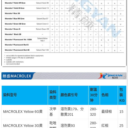
耐温
包
染料
染料型号
颜色索引号
30分
色相
装
类型
钟
KG
次甲
溶剂黄179、分
280-
MACROLEX Yellow 6G黄
最绿相
15
基
散黄201
320
吡唑
280-
MACROLEX Yellow 3G黄
溶剂黄93
红相
25