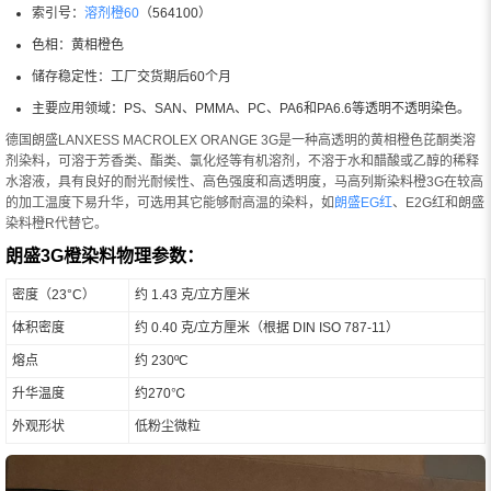
索引号：
溶剂橙60
（564100）
色相：黄相橙色
储存稳定性：工厂交货期后60个月
主要应用领域：PS、SAN、PMMA、PC、PA6和PA6.6等透明不透明染色。
德国朗盛LANXESS MACROLEX ORANGE 3G是一种高透明的黄相橙色芘酮类溶
剂染料，可溶于芳香类、酯类、氯化烃等有机溶剂，不溶于水和醋酸或乙醇的稀释
水溶液，具有良好的耐光耐候性、高色强度和高透明度，马高列斯染料橙3G在较高
的加工温度下易升华，可选用其它能够耐高温的染料，如
朗盛EG红
、E2G红和朗盛
染料橙R代替它。
朗盛3G橙染料物理参数：
密度（23°C）
约 1.43 克/立方厘米
体积密度
约 0.40 克/立方厘米（根据 DIN ISO 787-11）
熔点
约 230ºC
升华温度
约270℃
外观形状
低粉尘微粒