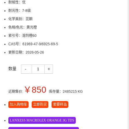
耐候性：
优
耐光性：
7-8级
化学类别：
芘酮
色相/色光：
黄光橙
索引号：
溶剂橙60
CAS号：
61969-47-9/6925-69-5
更新日期：
2026-05-26
数量
-
+
￥
850
近期售价:
库存量：
2485215
KG
加入购物车
立即购买
索要样品
LANXESS MACROLEX ORANGE 3G TDS