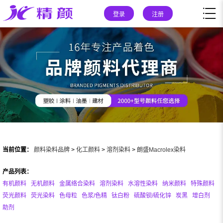
登录
注册
当前位置：
颜料染料品牌
>
化工颜料
>
溶剂染料
>
朗盛Macrolex染料
产品列表：
有机颜料
无机颜料
金属络合染料
溶剂染料
水溶性染料
纳米颜料
特殊颜料
荧光颜料
荧光染料
色母粒
色浆/色精
钛白粉
硫酸钡/硫化锌
炭黑
增白剂
助剂