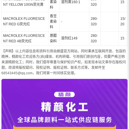
素染
溶剂黄160:1
15
NT YELLOW 10GN荧光黄
320
料
香豆
MACROLEX FLUORESCE
280-
15/
素染
-
NT RED G荧光红
320
20
料
MACROLEX FLUORESCE
蒽醌
280-
溶剂红149
15
NT RED 4B荧光红
染料
320
【声明】以上内容信息和资料引用自朗盛官方网站，同时秉承互联网开放、包容的
精神，精颜化工欢迎各方(自)媒体、机构转载、引用我们原创内容，但要严格注明
来源精颜化工；同时，我们倡导尊重与保护知识产权，如发现本站文章存在版权问
题，烦请将版权疑问、授权证明、版权证明、联系方式等，发邮件至
68543445@qq.com，我们将第一时间核实处理。