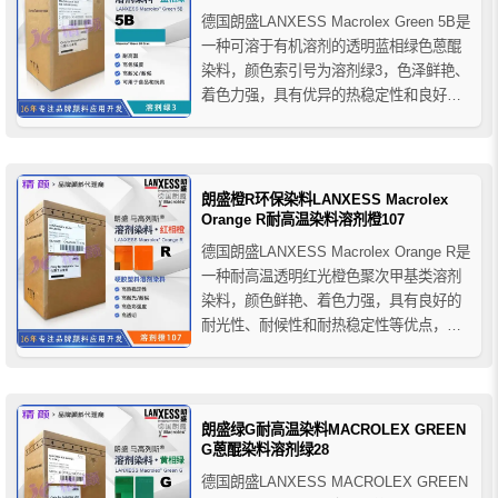
德国朗盛LANXESS Macrolex Green 5B是
一种可溶于有机溶剂的透明蓝相绿色蒽醌
染料，颜色索引号为溶剂绿3，色泽鲜艳、
着色力强，具有优异的热稳定性和良好的
耐光耐候性，朗盛5B绿染料主要用于硬胶
塑料的着色，如色母粒、电气设备外壳、
化妆品容器、塑料瓶子、电气工业、家用
电器、车灯、包装材料、聚酯纤维等各种
朗盛橙R环保染料LANXESS Macrolex
塑料...
Orange R耐高温染料溶剂橙107
德国朗盛LANXESS Macrolex Orange R是
一种耐高温透明红光橙色聚次甲基类溶剂
染料，颜色鲜艳、着色力强，具有良好的
耐光性、耐候性和耐热稳定性等优点，朗
盛染料橙R的纯度非常高，环保性好，符合
世界各国在高纯度及安全性方面制定的法
规，并得到包括美国食品药品管理局(FDA)
在内的机构的核准，可用于食品包装和
朗盛绿G耐高温染料MACROLEX GREEN
食...
G蒽醌染料溶剂绿28
德国朗盛LANXESS MACROLEX GREEN