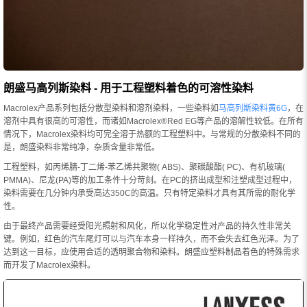
朗盛马高列斯染料 - 用于工程塑料着色的可溶性染料
Macrolex产品系列包括分散型染料和溶剂染料，一些染料如
马高列斯染料黄6G
，在
溶剂中具有很高的可溶性，而诸如Macrolex®Red EG等产品的溶解性较低。在所有
情况下，Macrolex染料均可完全溶于热额的工程塑料中。与常规的分散染料不同的
是，朗盛染料非常纯净，杂质含量非常低。
工程塑料，如丙烯腈-丁二烯-苯乙烯共聚物( ABS)、聚碳酸酯( PC)、有机玻璃(
PMMA)、尼龙(PA)等的加工条件十分苛刻。在PC的挤出成型和注塑成型过程中，
染料需要在几分钟内承受高达350C的高温。只有特定染料才具有其所需的耐化学
性。
由于最终产品需要经受阳光照射和风化，所以化学稳定性对产品的持久性非常关
键。例如，红色的汽车尾灯可以与汽车本身一样持久，而不会失去红色光泽。为了
达到这一目标，应使用合适的透明聚合物和染料。朗盛应塑料制品着色的特殊需求
而开发了Macrolex染料。