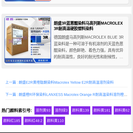
色力、高透明、耐高温，良好的耐光性和
耐候性等优点。马高列斯E2G红塑料染料
可用于各类硬胶塑料和树脂以及纤维纺丝
的着色，推荐用于电气设备外壳、PET瓶
朗盛3R蓝蒽醌染料马高列斯MACROLEX
子、...
3R耐高温硬胶塑料染料
德国朗盛马高列斯MACROLEX BLUE 3R
蓝染料是一种可溶于有机溶剂的天蓝色蒽
醌染料，颜色鲜艳、着色力强，具有优异
的耐高温性，良好的耐光性和耐候性，朗
盛3R蓝溶剂染料主要用于硬胶塑料的着色
应用，推荐用于电气设备外壳、瓶子、化
妆品容器、电气工业、家用电器、聚酯纤
上一篇 : 朗盛E2R黄喹酞酮染料Macrolex Yellow E2R耐高温溶剂染料
维等塑料制品的着色，也可用于色母粒、
喷墨墨水、包装材料...
下一篇 : 朗盛橙R环保染料LANXESS Macrolex Orange R耐高温染料溶剂橙107
热门颜料索引号:
溶剂黄93
溶剂绿3
颜料黄139
颜料黄181
颜料黄62
颜料红185
颜料红48:2
颜料黄110