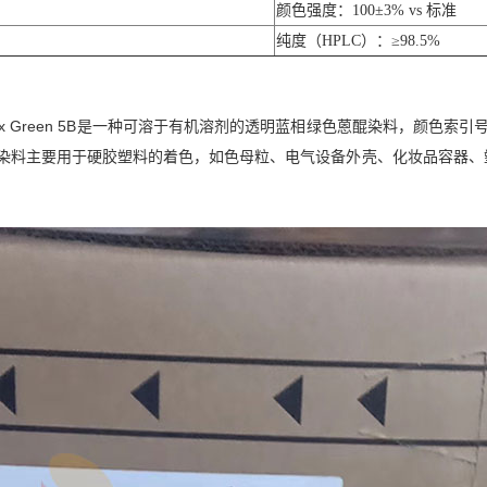
颜色强度：100±3% vs 标准
纯度（HPLC）：≥98.5%
rolex Green 5B是一种可溶于有机溶剂的透明蓝相绿色蒽醌染料，颜色索引
绿染料主要用于硬胶塑料的着色，如色母粒、电气设备外壳、化妆品容器