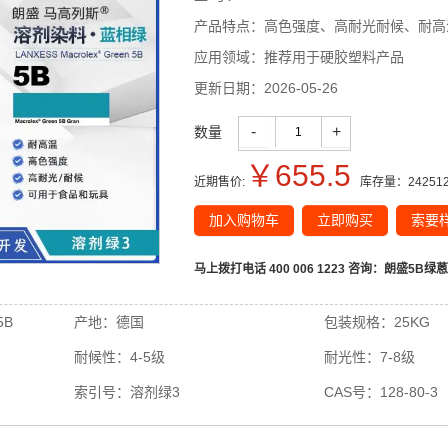
产品特点：
高色强度、高耐光耐候、耐高
应用领域：
推荐用于硬胶塑料产品
更新日期：
2026-05-26
-
+
数量
￥
655.5
近期售价:
库存量：
24251
加入购物车
立即购买
索要
马上拨打电话 400 006 1223 咨询：
朗盛5B绿蒽
B
产地：
德国
包装规格：
25KG
耐候性：
4-5级
耐光性：
7-8级
索引号：
溶剂绿3
CAS号：
128-80-3