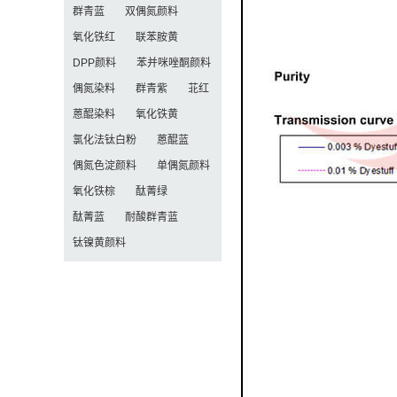
群青蓝
双偶氮颜料
氧化铁红
联苯胺黄
DPP颜料
苯并咪唑酮颜料
偶氮染料
群青紫
苝红
蒽醌染料
氧化铁黄
氯化法钛白粉
蒽醌蓝
偶氮色淀颜料
单偶氮颜料
氧化铁棕
酞菁绿
酞菁蓝
耐酸群青蓝
钛镍黄颜料