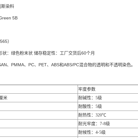
列斯染料
reen 5B
565）
形状：绿色粉末状 储存稳定性：工厂交货后60个月
AN、PMMA、PC、PET、ABS和ABS/PC混合物的透明和不透明染色。
牢度参数
方厘米
耐碱性：5级
耐酸性：5级
耐热性：320℃
耐光牢度：7-8级
耐候性：4-5级