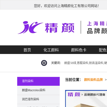
您好，欢迎访问上海精颜化工有限公司网站！
首页
化工颜料
颜料色卡
配色
关键词：
朗盛5B绿,蒽醌染料,耐高温染料,
当前位置：
颜料染料品牌
溶剂染料
朗盛Macrolex染料
润巴溶剂染料