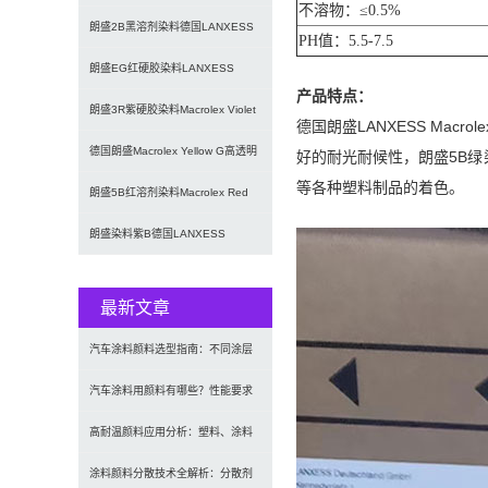
不溶物：≤0.5%
Macrolex Red B
朗盛2B黑溶剂染料德国LANXESS
PH值：5.5-7.5
MACROLEX马高列
朗盛EG红硬胶染料LANXESS
产品特点：
Macrolex Red
朗盛3R紫硬胶染料Macrolex Violet
德国朗盛LANXESS Mac
3R马高列
德国朗盛Macrolex Yellow G高透明
好的耐光耐候性，朗盛5B
等各种塑料制品的着色。
硬胶塑料用喹
朗盛5B红溶剂染料Macrolex Red
5B耐高温蒽醌染
朗盛染料紫B德国LANXESS
Macrolex Viole
最新文章
汽车涂料颜料选型指南：不同涂层
应用要求、OEM与修补漆用颜料
汽车涂料用颜料有哪些？性能要求
及常用颜料类型介绍
高耐温颜料应用分析：塑料、涂料
及工程材料的选型原则与行业实践
涂料颜料分散技术全解析：分散剂