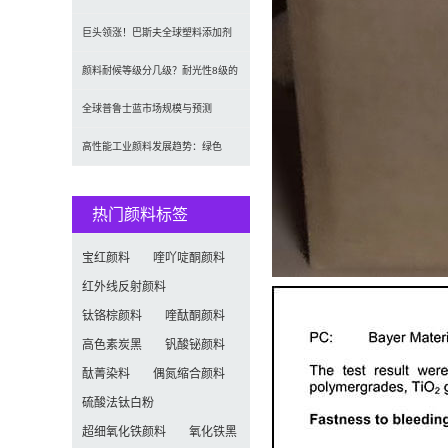
2035年达5.39亿美元，建
巨头领涨！巴斯夫全球塑料添加剂
涨价20% 原材料成本推高行业
颜料耐候等级分几级？耐光性8级的
定义及耐候性测试标准解析
全球普鲁士蓝市场规模与预测
（2026-2034）：按类型、形
高性能工业颜料发展趋势：绿色
化、功能化与智能化技术革命
热门颜料标签
宝红颜料
喹吖啶酮颜料
红外线反射颜料
钛铬棕颜料
喹酞酮颜料
高色素炭黑
钒酸铋颜料
酞菁染料
偶氮缩合颜料
硫酸法钛白粉
超细氧化铁颜料
氧化铁黑