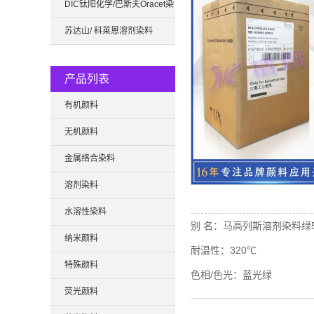
DIC钛阳化学/巴斯夫Oracet染
料
苏达山/ 科莱恩溶剂染料
产品列表
有机颜料
无机颜料
金属络合染料
溶剂染料
水溶性染料
别 名：
马高列斯溶剂染料绿5
纳米颜料
耐温性：
320℃
特殊颜料
色相/色光：
蓝光绿
荧光颜料