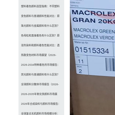
选型、研磨工艺及常见问题解决
塑料着色颜料选型指南：不同塑料
材料如何选择合适颜料？
变色颜料与普通颜料性能对比：原
理、特点及应用差异解析
珠光颜料与金属颜料有什么区别？
原理、效果与应用对比
色母粒和直接着色有什么区别？原
理、性能与应用全面对比
溶剂染料和颜料着色性能对比：透
明性、耐候性与应用选择全解析
热致变色材料市场展望（2026-
2034）：2034年将达3
2026-2034特种着色剂市场报告：
规模、份额、趋势及预测
荧光颜料与普通颜料有什么区别？
发光原理、性能对比及应用解析
全球颜料分散体市场报告（2026-
2033）：无机颜料主导，
2026-2035年氧化铁颜料市场展
望：全球规模将达41亿美
2026年合成染料与颜料市场报告：
规模、趋势及2030年增长
全球复合无机颜料市场规模分析：