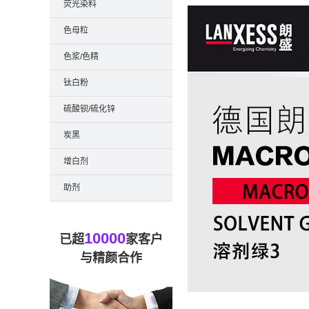
荧光染料
色母粒
色浆/色精
钛白粉
硫酸钡/硫化锌
炭黑
增白剂
助剂
10000
已超
家客户
与精颜合作