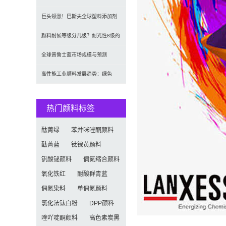
2035年达5.39亿美元，建
巨头领涨！巴斯夫全球塑料添加剂
涨价20% 原材料成本推高行业
颜料耐候等级分几级？耐光性8级的
定义及耐候性测试标准解析
全球普鲁士蓝市场规模与预测
（2026-2034）：按类型、形
高性能工业颜料发展趋势：绿色
化、功能化与智能化技术革命
热门颜料标签
酞菁绿
苯并咪唑酮颜料
酞菁蓝
钛镍黄颜料
钒酸铋颜料
偶氮缩合颜料
氧化铁红
耐酸群青蓝
偶氮染料
单偶氮颜料
氯化法钛白粉
DPP颜料
喹吖啶酮颜料
高色素炭黑