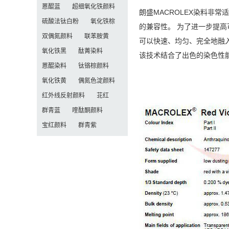
蒽醌蓝
超细氧化铁颜料
朗盛MACROLEX染料非
硫酸法钛白粉
氧化铁棕
的兼容性。 为了进一步提高
双偶氮颜料
联苯胺黄
可以快速、均匀、完全地融
氧化铁黑
酞菁染料
该技术结合了出色的染色性
蒽醌染料
钛铬棕颜料
氧化铁黄
偶氮色淀颜料
红外线反射颜料
苝红
群青蓝
喹酞酮颜料
宝红颜料
群青紫