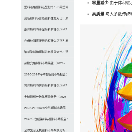
容量减少
由于体积较
选型、研磨工艺及常见问题解决
塑料着色颜料选型指南：不同塑料
高质量
与大多数传统
材料如何选择合适颜料？
变色颜料与普通颜料性能对比：原
理、特点及应用差异解析
珠光颜料与金属颜料有什么区别？
原理、效果与应用对比
色母粒和直接着色有什么区别？原
理、性能与应用全面对比
溶剂染料和颜料着色性能对比：透
明性、耐候性与应用选择全解析
热致变色材料市场展望（2026-
2034）：2034年将达3
2026-2034特种着色剂市场报告：
规模、份额、趋势及预测
荧光颜料与普通颜料有什么区别？
发光原理、性能对比及应用解析
全球颜料分散体市场报告（2026-
2033）：无机颜料主导，
2026-2035年氧化铁颜料市场展
望：全球规模将达41亿美
2026年合成染料与颜料市场报告：
规模、趋势及2030年增长
全球复合无机颜料市场规模分析：