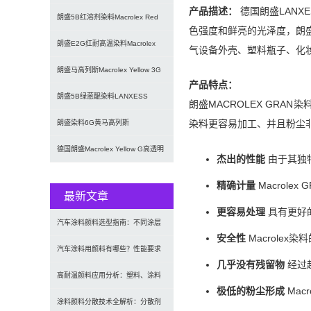
产品描述：
德国朗盛LANXE
GREEN G蒽醌染料溶
朗盛5B红溶剂染料Macrolex Red
色强度和鲜亮的光泽度，朗盛
5B耐高温蒽醌染
朗盛E2G红耐高温染料Macrolex
气设备外壳、塑料瓶子、化
Red E2G硬胶塑
朗盛马高列斯Macrolex Yellow 3G
产品特点：
耐高温硬胶染
朗盛5B绿蒽醌染料LANXESS
朗盛MACROLEX GR
Macrolex 5B耐高
染料更容易加工、并且粉尘
朗盛染料6G黄马高列斯
MACROLEX Yellow 6G次
德国朗盛Macrolex Yellow G高透明
杰出的性能
由于其独特
硬胶塑料用喹
精确计量
Macrol
最新文章
更容易处理
具有更好
汽车涂料颜料选型指南：不同涂层
安全性
Macrole
应用要求、OEM与修补漆用颜料
汽车涂料用颜料有哪些？性能要求
几乎没有残留物
经过
及常用颜料类型介绍
高耐温颜料应用分析：塑料、涂料
极低的粉尘形成
Mac
及工程材料的选型原则与行业实践
涂料颜料分散技术全解析：分散剂