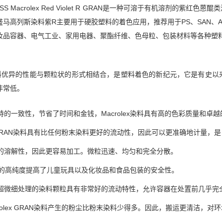
SS Macrolex Red Violet R GRAN是一种可溶于有机溶剂
马高列斯染料紫R主要用于硬胶塑料的着色应用，推荐用于PS、SAN、AB
妆品容器、电气工业、家用电器、聚酯纤维、色母粒、包装材料等各种塑
AN染料优异的性能与颗粒状的形式相结合，是塑料着色的新纪元，它是有
非常低。
的一致性，节省了时间和金钱，Macrolex染料具有高的色彩质量和卓
ex GRAN染料具有比任何粉末染料更好的流动性，因此可以更准确地计量
的溶解性，因此更容易加工。微粒迅速、均匀和完全分散。
x染料的高纯度提高了儿童玩具以及化妆品和食品包装的安全性。
超微细处理的染料颗粒具有非常好的流动特性，允许容器在处置前几乎完
rolex GRAN染料产生的粉尘比粉末染料少得多。因此，搬运更清洁，