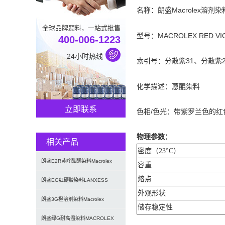
名称：朗盛Macrolex溶剂染
全球品牌颜料，一站式批售
型号：MACROLEX RED VIO
400-006-1223
24小时热线
索引号：分散紫31、分散紫2
化学描述：蒽醌染料
立即联系
色相/色光：带紫罗兰色的红
物理参数：
相关产品
密度（23°C）
朗盛E2R黄喹酞酮染料Macrolex
容重
熔点
Yellow E2R
朗盛EG红硬胶染料LANXESS
外观形状
Macrolex Red
朗盛3G橙溶剂染料Macrolex
储存稳定性
Orange 3G高透明
朗盛绿G耐高温染料MACROLEX