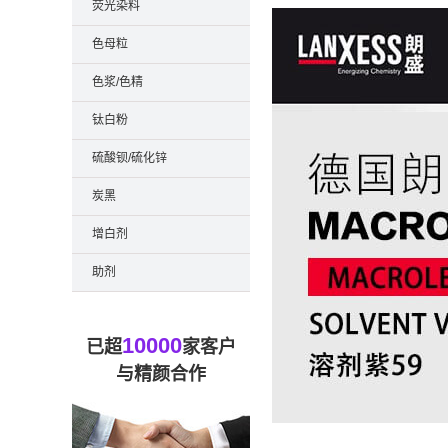
荧光染料
色母粒
色浆/色精
钛白粉
硫酸钡/硫化锌
炭黑
增白剂
助剂
10000
已超
家客户
与精颜合作