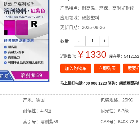
产品特点：
耐高温、环保、高耐光耐候
应用领域：
硬胶塑料
更新日期：
2025-08-26
-
+
数量
￥
1330
近期售价:
库存量：
541215
加入购物车
立即购买
索要
马上拨打电话 400 006 1223 咨询：
朗盛蒽醌染料
产地：
德国
包装规格：
25KG
耐候性：
4-5级
耐光性：
6-7级
索引号：
溶剂紫59
CAS号：
6408-72-6