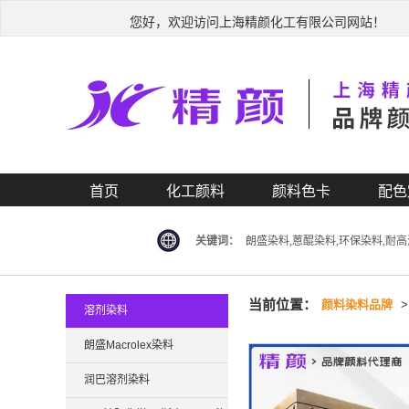
您好，欢迎访问上海精颜化工有限公司网站！
首页
化工颜料
颜料色卡
配色
关键词：
朗盛染料,蒽醌染料,环保染料,耐
当前位置：
颜料染料品牌
溶剂染料
朗盛Macrolex染料
润巴溶剂染料