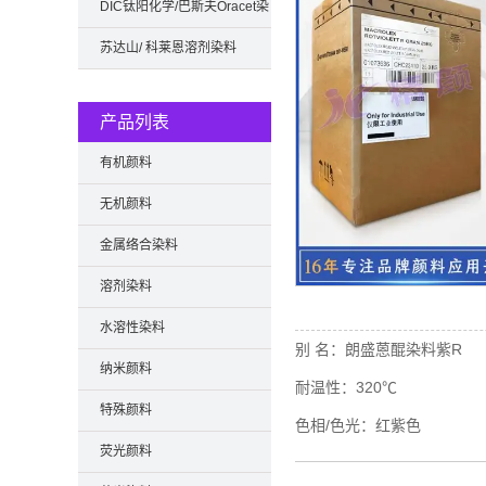
DIC钛阳化学/巴斯夫Oracet染
料
苏达山/ 科莱恩溶剂染料
产品列表
有机颜料
无机颜料
金属络合染料
溶剂染料
水溶性染料
别 名：
朗盛蒽醌染料紫R
纳米颜料
耐温性：
320℃
特殊颜料
色相/色光：
红紫色
荧光颜料