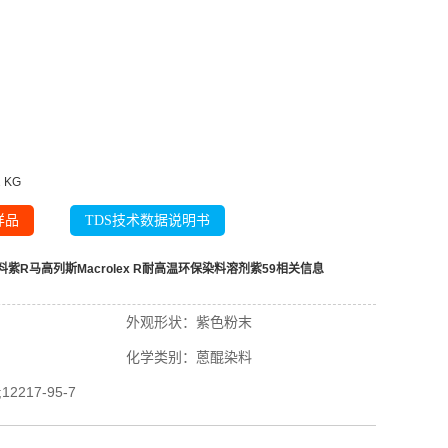
2
KG
样品
TDS技术数据说明书
紫R马高列斯Macrolex R耐高温环保染料溶剂紫59
相关信息
外观形状：
紫色粉末
化学类别：
蒽醌染料
;12217-95-7