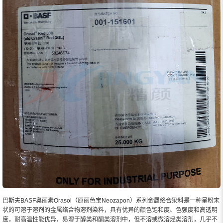
巴斯夫BASF奥丽素Orasol（原丽色宝Neozapon）系列金属络合染料是一种呈粉末
状的可溶于溶剂的金属络合物溶剂染料，具有优异的颜色饱和度、色强度和高透明
度，耐高温性能优异，易溶于醇类和酮类溶剂中，但不溶或微溶烃类溶剂，几乎不