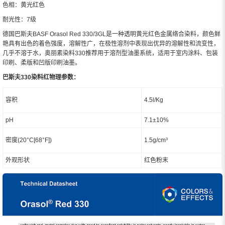
色相：黄光红色
耐光性：7级
德国巴斯夫BASF Orasol Red 330/3GL是一种透明黄光红色金属络合染料，颜色鲜
艳具有出色的着色强度，溶解性广，在极性溶剂中表现出优异的溶解性和流变性，
几乎不溶于水，奥丽素染料330推荐用于溶剂型油墨系统，适用于室内涂料、包装
印刷、柔版和凹版印刷油墨。
巴斯夫330染料红物理参数：
容积
4.5l/Kg
pH
7.1±10%
密度(20°C[68°F])
1.5g/cm³
外观形状
红色粉末