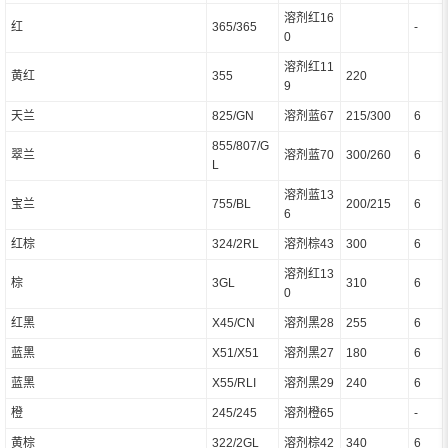
溶剂红16
红
365/365
-
0
溶剂红11
黄红
355
220
9
天兰
825/GN
溶剂蓝67
215/300
6
855/807/G
翠兰
溶剂蓝70
300/260
6
L
溶剂蓝13
宝兰
755/BL
200/215
6
6
红棕
324/2RL
溶剂棕43
300
6
溶剂红13
棕
3GL
310
6
0
红黑
X45/CN
溶剂黑28
255
6
蓝黑
X51/X51
溶剂黑27
180
6
蓝黑
X55/RLI
溶剂黑29
240
6
橙
245/245
溶剂橙65
-
黄棕
322/2GL
溶剂棕42
340
6