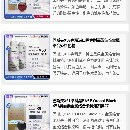
染料是一种透明的蓝相红色1：2铬金属络
合物染料，颜色鲜艳、着色力强，具有良
好的耐热稳定性，出色的流变性和抗渗色
性，在极性溶剂中具有良好的溶解性，几
乎不溶于水，推荐应用于圆珠笔芯油墨、
柔性版/凹版油墨、溶剂型木器漆、透明涂
料等。
巴斯夫X56色精进口黑色耐高温油性金属
络合染料色精
巴斯夫X56色精是一种由黑色金属络合染
料和特定溶剂制成的高浓度油性液体染料
色精，具有着色力高、耐高温、高耐光耐
候等特点，适用于各种木器漆、汽车漆和
金属效果漆等。
巴斯夫X51染料黑BASF Orasol Black
X51奥丽素金属络合染料溶剂黑27
巴斯夫BASF Orasol Black X51金属络合
染料是一种可溶于溶剂的高透明深黑色铬
金属络合物染料，偏蓝相色调，具有优异