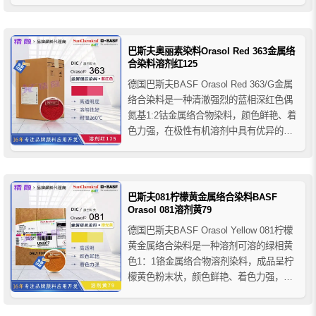
点，在极性有机溶剂中具有优异的溶解性
和良好的牢度性能，几乎不溶于水，推荐
应用于涂料、油漆、溶剂型印刷油墨等行
业的产品着色，适用的涂料应用体系有烘
巴斯夫奥丽素染料Orasol Red 363金属络
烤体系、...
合染料溶剂红125
德国巴斯夫BASF Orasol Red 363/G金属
络合染料是一种清澈强烈的蓝相深红色偶
氮基1:2钴金属络合物染料，颜色鲜艳、着
色力强，在极性有机溶剂中具有优异的溶
解性和良好的稳定性，几乎不溶于水，推
荐应用于圆珠笔芯油墨、柔性版/凹版油
墨、溶剂型木器漆、透明涂料、铝箔烤
漆、塑胶烤漆等产品的着色。
巴斯夫081柠檬黄金属络合染料BASF
Orasol 081溶剂黄79
德国巴斯夫BASF Orasol Yellow 081柠檬
黄金属络合染料是一种溶剂可溶的绿相黄
色1：1铬金属络合物溶剂染料，成品呈柠
檬黄色粉末状，颜色鲜艳、着色力强，在
极性有机溶剂中具有优异的溶解性和良好
的耐光牢度性能，几乎不溶于水，推荐应