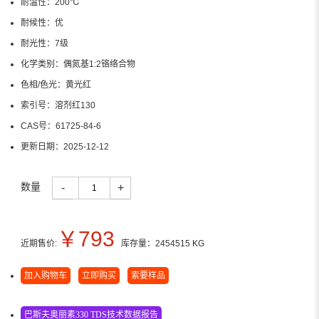
耐温性：
200℃
耐候性：
优
耐光性：
7级
化学类别：
偶氮基1:2铬络合物
色相/色光：
黄光红
索引号：
溶剂红130
CAS号：
61725-84-6
更新日期：
2025-12-12
数量
-
+
￥
793
近期售价:
库存量：
2454515
KG
加入购物车
立即购买
索要样品
巴斯夫奥丽素330 TDS技术数据报告