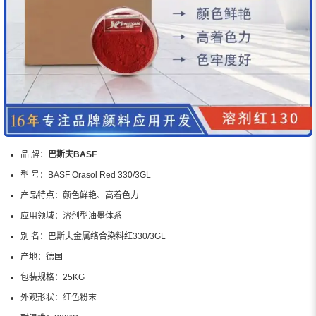
品 牌：
巴斯夫BASF
型 号：
BASF Orasol Red 330/3GL
产品特点：
颜色鲜艳、高着色力
应用领域：
溶剂型油墨体系
别 名：
巴斯夫金属络合染料红330/3GL
产地：
德国
包装规格：
25KG
外观形状：
红色粉末