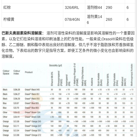
红棕
326/6RL
溶剂棕44
290
6
溶剂黄14
柠檬黄
078/4GN
260
6
6
巴斯夫奥丽素染料溶解度：
溶剂可溶性染料的溶解度是影响其溶解性的一个重要因
素，以及它们在染料溶液和印刷油墨上的贮存性能。一般来说,Orasol®染料在低级
醇、乙二醇醚、酮和酯中表现出良好的溶解度，但几乎不溶于脂肪族和芳香族碳氢
化合物。下表给出的数字只是指导方案，即使工艺条件的微小变化也会影响染料的
溶解度。