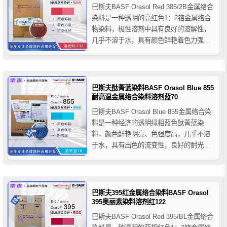
巴斯夫BASF Orasol Red 385/2B金属络合
染料是一种透明的亮红色1：2铬金属络合
物染料，极性溶剂中具有良好的溶解性，
几乎不溶于水，具有颜色鲜艳着色力强、
流变性好等特点，主要用于印刷油墨和涂
料行业的着色应用，推荐应用于笔芯油
墨、柔印/凹印油墨、喷墨墨水，也可用于
溶剂型木器漆和透明涂料等。
巴斯夫酞菁蓝染料BASF Orasol Blue 855
耐高温金属络合染料溶剂蓝70
巴斯夫BASF Orasol Blue 855金属络合染
料是一种经济的透明绿相蓝色酞菁蓝染
料，颜色鲜艳明亮、色强度高，几乎不溶
于水，具有出色的流变性，良好的耐光耐
候性和耐热稳定性，适用于烘烤体系、丙
烯酸酯/异氰酸酯体系、酸固化/胺固化体
系、空气干燥体系等涂料应用体系，推荐
用于柔性版/凹版油墨、圆珠笔芯油墨、喷
巴斯夫395红金属络合染料BASF Orasol
墨墨水、溶...
395奥丽素染料溶剂红122
巴斯夫BASF Orasol Red 395/BL金属络合