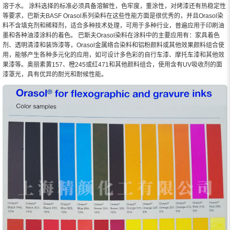
溶于水。 涂料选择的标准必须具备溶解性，色牢度，重涂性，对烤漆还有热稳定性
等要求，巴斯夫BASF Orasol系列染料在这些性能方面是很优秀的，并且Orasol染
料不含填充剂和稀释剂，适合多种技术处理，可用于多种行业，普遍应用于印刷油
墨和各种油漆涂料的着色。 巴斯夫Orasol染料在涂料中的主要应用有：家具着色
剂、透明清漆和装饰漆等，Orasol金属络合染料和铝粉颜料或其他效果颜料组合使
用，能够产生各种多元化的应用，如可设计多色彩的自行车漆、摩托车漆和其他效
果漆等。奥丽素黄157、橙245或红471和其他颜料组合，使用含有UV吸收剂的面
漆罩光，具有优异的耐光和耐候性能。