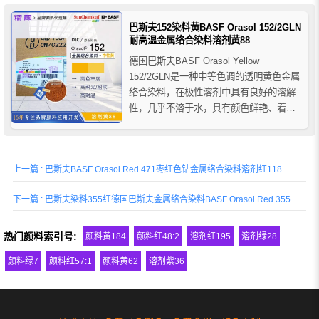
用于圆珠笔油墨、柔性版/凹版油墨、溶剂
型木器漆、透明涂料等。
巴斯夫152染料黄BASF Orasol 152/2GLN
耐高温金属络合染料溶剂黄88
德国巴斯夫BASF Orasol Yellow
152/2GLN是一种中等色调的透明黄色金属
络合染料，在极性溶剂中具有良好的溶解
性，几乎不溶于水，具有颜色鲜艳、着色
力强、耐高温、耐光性好、流变性好等特
点，主要用于涂料和油墨行业的着色应
用，推荐应用于笔芯油墨、柔印/凹印油
上一篇 : 巴斯夫BASF Orasol Red 471枣红色钴金属络合染料溶剂红118
墨、溶剂型木器漆、透明装饰涂料等。
下一篇 : 巴斯夫染料355红德国巴斯夫金属络合染料BASF Orasol Red 355溶剂红119
热门颜料索引号:
颜料黄184
颜料红48:2
溶剂红195
溶剂绿28
颜料绿7
颜料红57:1
颜料黄62
溶剂紫36