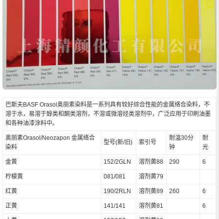
巴斯夫BASF Orasol奥丽素染料是一系列具有较好综合性能的金属络合染料，不
溶于水，易溶于醇类和酮类溶剂，不溶或微溶烃类溶剂中，广泛应用于印刷油墨
和各种油漆涂料中。
奥丽素Orasol/Neozapon 金属络合
耐温30分
耐
型号(新/旧)
索引号
染料
钟
光
金黄
152/2GLN
溶剂黄88
290
6
柠檬黄
081/081
溶剂黄79
红黄
190/2RLN
溶剂黄89
260
6
正黄
141/141
溶剂黄81
6