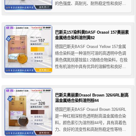
的色强度、高耐光、耐热稳定性和良好的
流变性，不溶于水，在有机溶剂中具有优
良的溶解性和良好的稳定性。推荐应用于
柔性版/凹版油墨、喷墨油墨、圆珠笔芯油
墨、溶剂型木器漆、透明涂料等产品的着
巴斯夫157染料黄BASF Orasol 157奥丽素
色。
金属络合染料溶剂黄82
德国巴斯夫BASF Orasol Yellow 157金属
络合染料是一种溶剂可溶的高透明中色调
黄色偶氮烷基铵盐1:2铬络合物染料，在极
性有机溶剂中具有优异的溶解性和良好的
牢度性能，几乎不溶于水，推荐应用于圆
珠笔油墨、柔性版/凹版油墨、溶剂型木器
漆、透明涂料等。
巴斯夫奥丽素Orasol Brown 326/6RL耐高
温金属络合染料溶剂棕44
德国巴斯夫BASF Orasol Brown 326/6RL
是一种红相深棕色透明耐高温金属络合染
料，颜色索引为溶剂棕44号，具有高着色
力、良好的流变性和高耐热稳定性等特