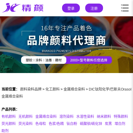
登录
注册
当前位置：
颜料染料品牌
>
化工颜料
>
金属络合染料
>
DIC钛阳化学/巴斯夫Orasol
金属络合染料
产品列表：
有机颜料
无机颜料
金属络合染料
溶剂染料
水溶性染料
纳米颜料
特殊颜料
荧光颜料
荧光染料
色母粒
色浆/色精
钛白粉
硫酸钡/硫化锌
炭黑
增白剂
助剂