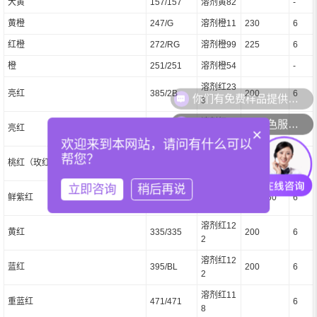
大黄
157/157
溶剂黄82
-
黄橙
247/G
溶剂橙11
230
6
红橙
272/RG
溶剂橙99
225
6
橙
251/251
溶剂橙54
-
溶剂红23
亮红
385/2B
200
6
3
你们可以提供配色服务吗？
溶剂红13
亮红
330/3GL
×
0
欢迎来到本网站，请问有什么可以
溶剂红12
帮您？
桃红（玫红）
478/5BLG
200/290
6
7
立即咨询
稍后再说
溶剂红12
鲜紫红
363/G
200/260
6
5
溶剂红12
黄红
335/335
200
6
2
溶剂红12
蓝红
395/BL
200
6
2
溶剂红11
重蓝红
471/471
6
8