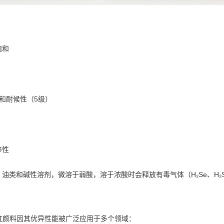
饱和
和耐候性（5级）
移性
油类和碱性溶剂，微溶于弱酸，溶于浓酸时会释放有毒气体（H₂Se、H₂
140L镉红颜料因其优异性能被广泛应用于多个领域：