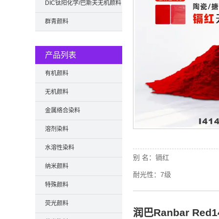
DIC钛阳化学/巴斯夫无机颜料
群青颜料
产品列表
有机颜料
无机颜料
金属络合染料
溶剂染料
水溶性染料
别 名：
镉红
纳米颜料
耐光性：
7级
特殊颜料
荧光颜料
润巴Ranbar Red