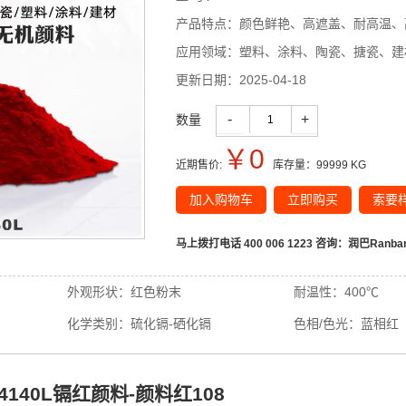
产品特点：
颜色鲜艳、高遮盖、耐高温、
应用领域：
塑料、涂料、陶瓷、搪瓷、建
更新日期：
2025-04-18
-
+
数量
￥
0
近期售价:
库存量：
99999
KG
加入购物车
立即购买
索要
马上拨打电话 400 006 1223 咨询：
润巴Ranba
外观形状：
红色粉末
耐温性：
400℃
化学类别：
硫化镉-硒化镉
色相/色光：
蓝相红
14140L镉红颜料-颜料红108