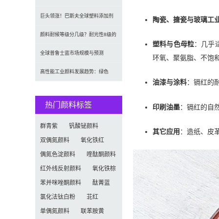
2035年达5.39亿美元，建
巨头领涨！巴斯夫全球塑料添加剂
陶瓷、搪瓷与玻璃工
涨价20% 原材料成本推高行业
颜料耐候等级分几级？耐光性8级的
塑料与色母粒
：几乎
定义及耐候性测试标准解析
全球普鲁士蓝市场规模与预测
环氧、聚氨脂、不饱和
（2026-2034）：按类型、形
高性能工业颜料发展趋势：绿色
油漆与涂料
：镉红的
化、功能化与智能化技术革命
热门颜料标签
印刷油墨
：镉红的自
群青紫
钒酸铋颜料
其它应用
：造纸、皮
双偶氮颜料
氧化铁红
偶氮色淀颜料
喹酞酮颜料
红外线反射颜料
氧化铁棕
苯并咪唑酮颜料
酞菁蓝
氯化法钛白粉
苝红
单偶氮颜料
联苯胺黄