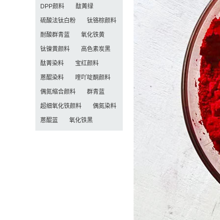
DPP颜料
酞菁绿
硫酸法钛白粉
钛铬棕颜料
耐酸群青蓝
氧化铁黄
钛镍黄颜料
高色素炭黑
酞菁染料
宝红颜料
蒽醌染料
喹吖啶酮颜料
偶氮缩合颜料
群青蓝
超细氧化铁颜料
偶氮染料
蒽醌蓝
氧化铁黑