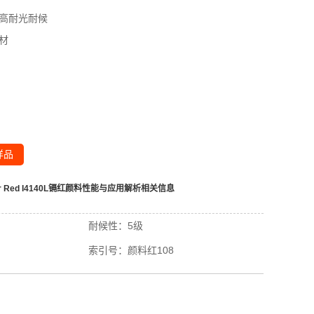
高耐光耐候
材
样品
r Red I4140L镉红颜料性能与应用解析
相关信息
耐候性：
5级
索引号：
颜料红108