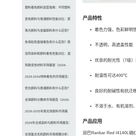
选型、研磨工艺及常见问题解决
塑料着色颜料选型指南：不同塑料
产品特性
材料如何选择合适颜料？
变色颜料与普通颜料性能对比：原
着色力强，色彩鲜明
理、特点及应用差异解析
珠光颜料与金属颜料有什么区别？
原理、效果与应用对比
色母粒和直接着色有什么区别？原
不透明，高遮盖性能
理、性能与应用全面对比
溶剂染料和颜料着色性能对比：透
优良的耐光性（7级）
明性、耐候性与应用选择全解析
热致变色材料市场展望（2026-
耐温性可达400℃
2034）：2034年将达3
2026-2034特种着色剂市场报告：
规模、份额、趋势及预测
荧光颜料与普通颜料有什么区别？
良好的耐碱性和抗迁
发光原理、性能对比及应用解析
全球颜料分散体市场报告（2026-
不溶于水、有机溶剂、
2033）：无机颜料主导，
2026-2035年氧化铁颜料市场展
产品应用
望：全球规模将达41亿美
2026年合成染料与颜料市场报告：
润巴Ranbar Red I4
规模、趋势及2030年增长
全球复合无机颜料市场规模分析：