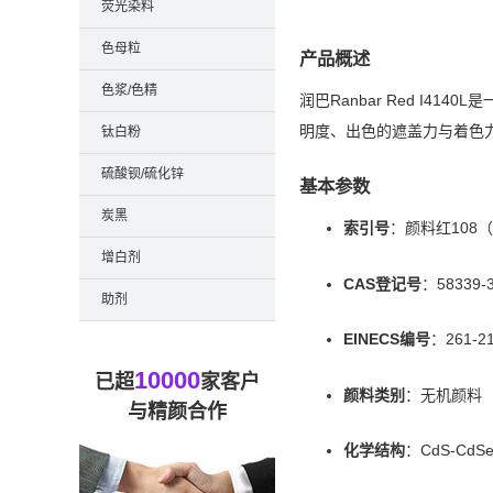
荧光染料
色母粒
产品概述
色浆/色精
润巴Ranbar Red I4
明度、出色的遮盖力与着色
钛白粉
硫酸钡/硫化锌
基本参数
炭黑
索引号
：颜料红108（Pi
增白剂
CAS登记号
：58339-3
助剂
EINECS编号
：261-21
10000
已超
家客户
颜料类别
：无机颜料
与精颜合作
化学结构
：CdS-CdSe