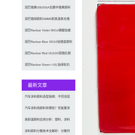
颜料｜替代铅铬
润巴铬黄I3920GA包膜中铬黄颜料
润巴铬绿颜料SMM5耐高温氧化铬
绿无机颜料
润巴Ranbar Violet I6014磷酸钴紫
颜料_颜料
润巴Ranbar Blue I5010钴铬蓝颜料
｜高性能绿相
润巴Ranbar Red I4110G钼铬红颜
料
润巴Ranbar Green I-GL钴绿松石
复合无机颜料_
最新文章
汽车涂料颜料选型指南：不同涂层
应用要求、OEM与修补漆用颜料
汽车涂料用颜料有哪些？性能要求
及常用颜料类型介绍
高耐温颜料应用分析：塑料、涂料
及工程材料的选型原则与行业实践
涂料颜料分散技术全解析：分散剂