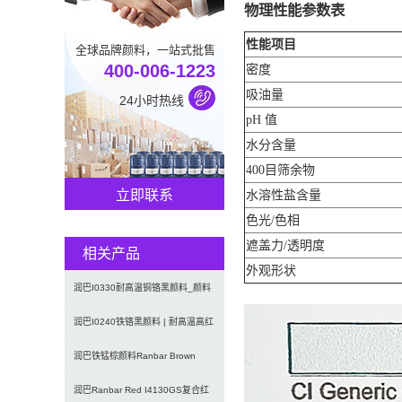
物理性能参数表
性能项目
全球品牌颜料，一站式批售
400-006-1223
密度
吸油量
24小时热线
pH 值
水分含量
400目筛余物
立即联系
水溶性盐含量
色光/色相
遮盖力/透明度
相关产品
外观形状
润巴I0330耐高温铜铬黑颜料_颜料
黑28
润巴I0240铁铬黑颜料 | 耐高温高红
外反射颜料棕29（P
润巴铁锰棕颜料Ranbar Brown
I3664耐高温无机
润巴Ranbar Red I4130GS复合红