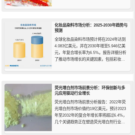
商，DIC不断努力开发更安全、更可持续的
产品。DIC希望通过安全地提供色彩和舒适
来改善人类状况，以实现可持续繁荣，提
供更安全、更可持续的产品。
化妆品染料市场分析：2025-2030年趋势与
预测
全球化妆品染料市场预计将在2024年达到
4.083亿美元，并在2030年增至5.946亿美
元，年复合增长率为6.5%。报告详细分析
了推动市场增长的关键因素，包括彩妆需
求增加、天然和清洁标签趋势、技术进步
和监管压力。此外，合成染料和天然染料
的市场预计将稳步增长，尤其是在美国和
中国等主要市场。随着消费者对个性化和
荧光增白剂市场前景分析：环保创新与多
安全产品的...
元应用驱动行业增长
荧光增白剂市场前景分析报告：2022年荧
光增白剂市场价值约19亿美元，预计2023
年至2032年的复合年增长率将超过6.4%，
几个关键趋势正在塑造荧光增白剂行业。
首先人们越来越重视可持续性和环保产