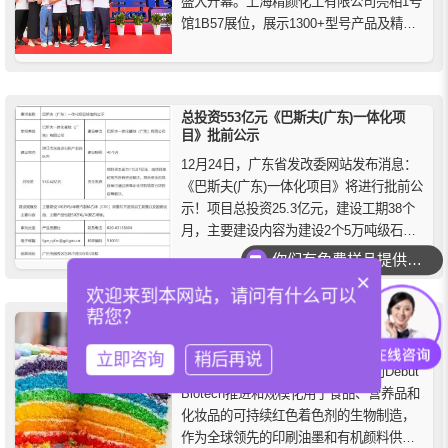
盛大开幕。上海精颜化工有限公司亮相1号
馆1B57展位，展示1300+型号产品及精颜
2.0树脂色卡，向国内外客户呈现高性能颜
料、染料及助剂解决方案，展现了我们在
精细化工原料一站式采购服务上的专业实
力。
总投资553亿元《巴斯夫(广东)一体化项
目》批前公示
12月24日，广东省发改委网站发布消息：
《巴斯夫(广东)一体化项目》将进行批前公
示！项目总投资25.3亿元，建设工期38个
月，主要建设内容为建设2个5万吨级石油
化工泊位（分别依托2艘1万吨级油轮）和2
你们有免费样品提供吗？
个5万GT液化烃泊位（分别依托2艘1万GT
×
欢迎来到本网站，请问有什么可以
液化烃油轮），设计通过能力894.7万吨/
帮您？
年，岸线长度1556米。
DIC首次亮相生物技术进步和规模化可持续
红色着色剂的生物制造
立即咨询
稍后再说
日本迪爱生DIC和美国生物技术公司Debut
Biotech推进和规模化用于食品、营养品和
化妆品的可持续红色着色剂的生物制造，
作为全球领先的印刷油墨和有机颜料供应