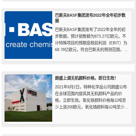
品，从而开发了符合环保标准的绿色荧光
增白剂。
巴斯夫BASF集团发布2022年全年初步数
据
巴斯夫BASF集团发布了2022年全年的初
步数据，预计销售额为873.27亿欧元，不
计特殊项目的预期息税前利润（EBIT）为
68.78亿欧元，符合巴斯夫的预测范围，也
符合分析师对2022年的平均预期。巴斯夫
2022年的息税前利润预计为65.48亿欧元，
低于上年同期（2021年：76.77亿欧元），
也低于分析师对2022...
朗盛上调无机颜料价格，即日生效！
2021年9月2日，特种化学品公司朗盛公布
在全球范围内提高其无机颜料产品的价
格，立即生效。氧化铁颜料价格每公吨至
少上涨200欧元，氧化铬颜料每公吨至少上
涨300欧元，铁氧体每公吨至少上涨250欧
元，或以当地货币计算等值的价格。