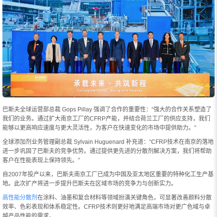
巴斯夫全球运营部总裁 Gops Pillay 强调了合作的重要性：“强大的合作关系塑造了
我们的业务。通过扩大南京工厂的CFRP产能，并结合荷兰工厂的供应支持，我们
能够以更高响应速度与更大灵活性，为客户在快速变化的市场中提供助力。”
全球添加剂业务管理副总裁 Sylvain Huguenard 补充道：“CFRP技术在南京的落地
进一步巩固了巴斯夫的竞争优势。通过提供更先进的分散剂解决方案，我们将帮助
客户在性能表现上保持领先。”
自2007年投产以来，巴斯夫南京工厂已成为中国及亚太地区重要的特种化工生产基
地。此次扩产将进一步提升巴斯夫在区域市场的竞争力与创新实力。
高性能分散剂
在涂料、油墨和复合材料等领域扮演关键角色，可显著改善颜料分散
效率、色彩表现和体系稳定性。CFRP技术则更好地满足高端市场对更广色域与卓
越产品性能的需求。