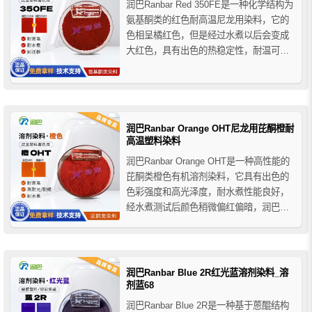
润巴Ranbar Red 350FE是一种化学结构为
氨基酮类的红色耐高温尼龙用染料，它的
色相呈橘红色，但是经过水煮以后会变成
大红色，具有出色的热稳定性，耐温可达
350℃以上，该染料适用于各种高加工温
度的聚合物和工程塑料的着色，如尼龙6、
尼龙66、ABS塑料、超细旦纺丝纤维等。
我司经典的185C尼龙色母粒的配方就是采
用的...
润巴Ranbar Orange OHT尼龙用芘酮橙耐
高温塑料染料
润巴Ranbar Orange OHT是一种高性能的
芘酮类橙色有机溶剂染料，它具有出色的
色彩强度和高光泽度，耐水煮性能良好，
经水煮测试后颜色稍微偏红偏暗，润巴
OHT芘酮橙耐高温塑料染料非常适用于PA
等技术要求苛刻的高温加工和应用的塑料
产品着色。
润巴Ranbar Blue 2R红光蓝溶剂染料_溶
剂蓝68
润巴Ranbar Blue 2R是一种基于蒽醌结构