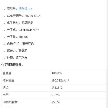
索引号：
溶剂红135
CAS登记号：20749-68-2
化学结构：氨基酮类
分子式：C18H6Cl4N2O
分子量：408.06
色光/色相：黄光红色
遮盖力：高透明
外观：红色粉末
化学和物理性质：
色强度
100.8%
堆积密度
约0.512g/cm³
熔点
约318℃
水份
0.16%
80目残留物
≤5.0%