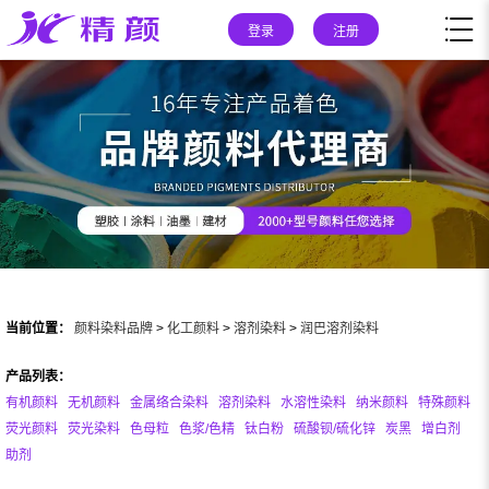
登录
注册
当前位置：
颜料染料品牌
>
化工颜料
>
溶剂染料
>
润巴溶剂染料
产品列表：
有机颜料
无机颜料
金属络合染料
溶剂染料
水溶性染料
纳米颜料
特殊颜料
荧光颜料
荧光染料
色母粒
色浆/色精
钛白粉
硫酸钡/硫化锌
炭黑
增白剂
助剂