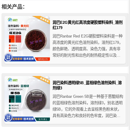
相关产品：
润巴E2G黄光红高浓度硬胶塑料染料_溶剂
红179
润巴Ranbar Red E2G硬胶塑料染料是一种
高浓度的黄光红色溶剂染料，溶剂红179，
颜色鲜艳、透明度高、染色力强，具有非
常好的耐光性和出色的耐热稳定性以及良
好的溶解性，用于热塑性树脂的着色其耐
温可达300℃，润巴E2G红染料主要用于
各种塑料、树脂和纤维的着色等。
润巴染料透明绿5B_蓝相绿色溶剂染料_溶
剂绿3
润巴Ranbar Green 5B是一种基于蒽醌结构
的蓝相绿色溶剂染料，溶剂绿3，别名透明
绿5B，它的外观看上去呈棕黑色粉末状，
具有高染色力和良好的色牢度，润巴染料
透明绿5B不溶于水，溶于氯仿、苯、二甲
苯、二甲基甲酰胺等有机溶剂，主要用于