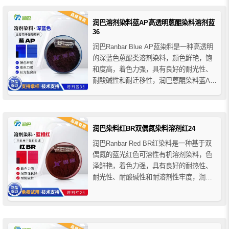
各种硬胶塑料产品的着色应用。
润巴溶剂染料蓝AP高透明蒽醌染料溶剂蓝
36
润巴Ranbar Blue AP蓝染料是一种高透明
的深蓝色蒽醌类溶剂染料，颜色鲜艳，饱
和度高，着色力强，具有良好的耐光性、
耐酸碱性和耐迁移性，润巴蒽醌染料蓝AP
主要用于各种低温加工的硬胶塑料产品，
适用于PS聚苯乙烯、PC聚碳酸酯、ABS
树脂、亚克力有机玻璃、硬质聚氯乙烯
（PVC）等塑料的着色，也可用于涤纶聚
润巴染料红BR双偶氮染料溶剂红24
酯纤维原浆的...
润巴Ranbar Red BR红染料是一种基于双
偶氮的蓝光红色可溶性有机溶剂染料，色
泽鲜艳，着色力强，具有良好的耐热性、
耐光性、耐酸碱性和耐溶剂性牢度，润巴
双偶氮染料红BR不溶于水，溶于乙醇和丙
酮，易溶于苯，主要用于聚苯乙烯、醋酸
纤维、有机玻璃、ABS树脂、硬质聚氯乙
烯PVC等多种塑料的着色，也可用于油漆