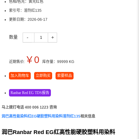
色相/色光：
黄光红色
索引号：
溶剂红135
更新日期：
2026-06-17
数量
-
+
￥
0
近期售价:
库存量：
99999
KG
加入购物车
立即购买
索要样品
Ranbar Red EG TDS报告
马上拨打电话 400 006 1223 咨询
润巴高性能染料红EG硬胶塑料用染料溶剂红135
相关信息
润巴Ranbar Red EG红高性能硬胶塑料用染料