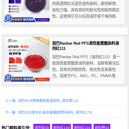
的高透明红光蓝色溶剂染料，颜色鲜艳、
染色力强，具有良好的耐光性和耐热稳定
性，这使得它可以在高温环境下保持稳
定，并且不易受到氧化或分解，它还具有
良好的化学稳定性，可以在酸、碱和其他
化学物质中保持稳定，它的溶解性很好，
可以溶解于乙醇、丙酮、苯和溶纤素等有
润巴Ranbar Red PFS高性能蒽醌染料溶
机溶剂，微溶于四氯化...
剂红111
润巴Ranbar Red PFS（溶剂红111）是一
款高性能蒽醌类溶剂染料，呈鲜艳黄光红
色，具有优异耐热性、耐光性及高着色
力。适用于PS、ABS、PC、PMMA等塑
料，以及蜡烛、润滑油、烟雾烟花等工业
着色。
上一篇 : 润巴HLR喹啉黄耐高温染料_溶剂黄114
下一篇 : 润巴E2G黄光红高浓度硬胶塑料染料_溶剂红179
热门颜料索引号:
溶剂蓝36
颜料红144
颜料红104
颜料橙43