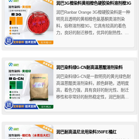
和圆珠笔墨水的...
润巴3G橙染料黄相橙色硬胶染料溶剂橙3G
润巴Ranbar Orange 3G橙硬胶染料是一种
明亮且透明的黄相橙色氨基酮类溶剂染
料，俗称溶剂橙3G，它具有较高的着色
力，良好的耐迁移性，优异的耐热性、耐
光性和耐酸碱性，润巴3G橙染料与各种塑
料材料具有良好的相溶性，可完全溶于聚
合物，主要用于硬胶塑料产品的着色应
用。
润巴染料绿G-CN耐高温蒽醌溶剂染料
润巴染料绿G-CN是一款明亮的黄光绿色耐
高温蒽醌类溶剂染料，颜色鲜艳，透明度
高，着色力强，具有良好的耐光性、耐迁
移性和非常好的耐热稳定性，润巴耐高温
染料溶剂绿G-CN主要用于不同种类的塑料
和纤维染色，如PS、SAN、PMMA、
PC、硬质PVC、CA醋酯纤维、CAB纤维
醋丁酯、SB、ABS和ABS/PC共混物等聚
合物的透...
润巴耐高温尼龙用染料350FE橘红