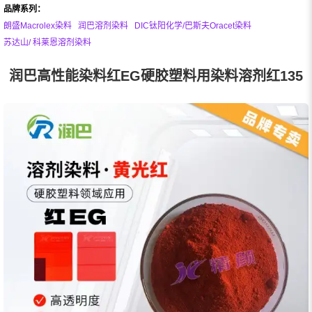
品牌系列：
朗盛Macrolex染料
润巴溶剂染料
DIC钛阳化学/巴斯夫Oracet染料
苏达山/ 科莱恩溶剂染料
润巴高性能染料红EG硬胶塑料用染料溶剂红135