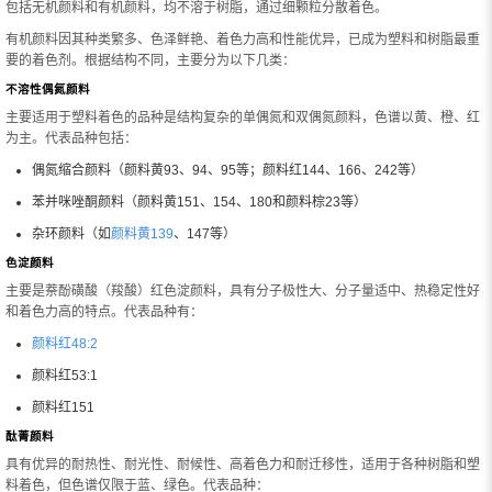
包括无机颜料和
有机颜料
，均不溶于树脂，通过细颗粒分散着色。
有机颜料
因其种类繁多、色泽鲜艳、着色力高和性能优异，已成为塑料和树脂最重
要的着色剂。根据结构不同，主要分为以下几类：
不溶性偶氮颜料
主要适用于塑料着色的品种是结构复杂的单偶氮和双偶氮颜料，色谱以黄、橙、红
为主。代表品种包括：
偶氮缩合颜料（颜料黄93、94、95等；颜料红144、166、242等）
苯并咪唑酮颜料（颜料黄151、154、180和颜料棕23等）
杂环颜料（如
颜料黄139
、147等）
色淀颜料
主要是萘酚磺酸（羧酸）红色淀颜料，具有分子极性大、分子量适中、热稳定性好
和着色力高的特点。代表品种有：
颜料红48:2
颜料红53:1
颜料红151
酞菁颜料
具有优异的耐热性、耐光性、耐候性、高着色力和耐迁移性，适用于各种树脂和塑
料着色，但色谱仅限于蓝、绿色。代表品种：