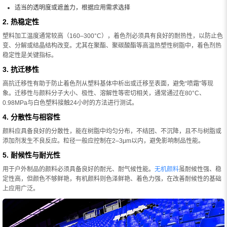
适当的透明度或遮盖力，根据应用需求选择
2. 热稳定性
塑料加工温度通常较高（160–300°C），着色剂必须具有良好的耐热性，以防止色
变、分解或结晶结构改变。尤其在聚酯、聚碳酸酯等高温热塑性树脂中，着色剂热
稳定性是关键指标。
3. 抗迁移性
高抗迁移性有助于防止着色剂从塑料基体中析出或迁移至表面，避免“喷霜”等现
象。迁移性与颜料分子大小、极性、溶解性等密切相关，通常通过在80°C、
0.98MPa与白色塑料接触24小时的方法进行测试。
4. 分散性与相容性
颜料应具备良好的分散性，能在树脂中均匀分布，不结团、不沉降，且不与树脂或
添加剂发生不良反应。粒径一般应控制在2–3μm以内，避免影响制品性能。
5. 耐候性与耐光性
用于户外制品的颜料必须具备良好的耐光、耐气候性能。
无机颜料
虽耐候性强、稳
定性高，但颜色不够鲜艳，有机颜料则色泽鲜艳、着色力强，在改善耐候性的基础
上应用广泛。