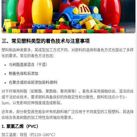
三、常见塑料类型的着色技术与注意事项
塑料制品种类繁多，其成型加工方式不同，对颜料的选择和着色方式也提出了多样
化的要求。常见的着色方法包括：
与树脂直接混合（干混）
制备色母粒后添加
在聚合或纺丝前添加染料/颜料
对于纤维用树脂（如聚酯、聚酰胺、聚丙烯等），着色多采用熔融纺丝、湿法纺丝
或干法纺丝技术，要求颜料具备良好的热稳定性和分散性，颜料粒径应小于2–
3μm，以免影响拉伸强度或造成断裂。
近年来，部分新型高性能杂环有机颜料被广泛应用于不同类型的工程塑料，其选择
应结合各类树脂的加工特性及终端应用要求。
1. 聚氯乙烯（PVC）
加工温度：较低（约120–180°C）