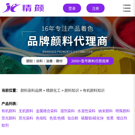
登录
注册
当前位置：
颜料染料品牌
>
精颜化工
>
颜料知识
>
有机颜料知识
产品列表：
有机颜料
无机颜料
金属络合染料
溶剂染料
水溶性染料
纳米颜料
特殊颜料
荧光颜料
荧光染料
色母粒
色浆/色精
钛白粉
硫酸钡/硫化锌
炭黑
增白剂
助剂