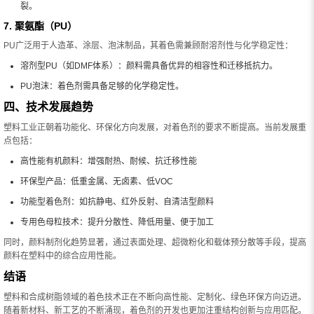
裂。
7. 聚氨酯（PU）
PU广泛用于人造革、涂层、泡沫制品，其着色需兼顾耐溶剂性与化学稳定性：
溶剂型PU（如DMF体系）：颜料需具备优异的相容性和迁移抵抗力。
PU泡沫：着色剂需具备足够的化学稳定性。
四、技术发展趋势
塑料工业正朝着功能化、环保化方向发展，对着色剂的要求不断提高。当前发展重
点包括：
高性能有机颜料：增强耐热、耐候、抗迁移性能
环保型产品：低重金属、无卤素、低VOC
功能型着色剂：如抗静电、红外反射、自清洁型颜料
专用色母粒技术：提升分散性、降低用量、便于加工
同时，颜料制剂化趋势显著，通过表面处理、超微粉化和载体预分散等手段，提高
颜料在塑料中的综合应用性能。
结语
塑料和合成树脂领域的着色技术正在不断向高性能、定制化、绿色环保方向迈进。
随着新材料、新工艺的不断涌现，着色剂的开发也更加注重结构创新与应用匹配。