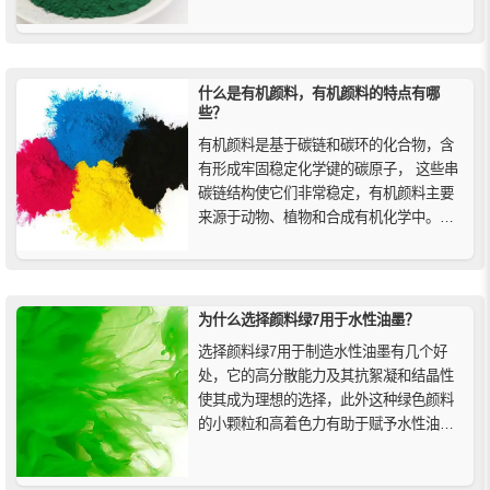
酞菁分子的氮原子形成配位键，这种结构
赋予了酞菁绿其特有的光学和化学特性。
什么是有机颜料，有机颜料的特点有哪
些？
有机颜料是基于碳链和碳环的化合物，含
有形成牢固稳定化学键的碳原子， 这些串
碳链结构使它们非常稳定，有机颜料主要
来源于动物、植物和合成有机化学中。有
机颜料的特点是色彩鲜艳、丰富，尽管它
们具有透明度，但它们通常能提供强大的
着色力。
为什么选择颜料绿7用于水性油墨？
选择颜料绿7用于制造水性油墨有几个好
处，它的高分散能力及其抗絮凝和结晶性
使其成为理想的选择，此外这种绿色颜料
的小颗粒和高着色力有助于赋予水性油墨
明亮的色调，当使用颜料绿7来制造水性油
墨时，可以生产出质量上乘的油墨，如果