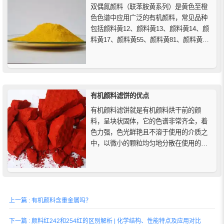
双偶氮颜料（联苯胺黄系列）是黄色至橙
色色谱中应用广泛的有机颜料，常见品种
包括颜料黄12、颜料黄13、颜料黄14、颜
料黄17、颜料黄55、颜料黄81、颜料黄83
及颜料黄114等，主要应用于印刷油墨、塑
料及部分涂料着色领域。其中颜料黄12性
价比高、应用广泛，颜料黄13透明度高适
用于胶印油墨，颜料黄83具备优异耐候与
耐迁移性...
有机颜料滤饼的优点
有机颜料滤饼就是有机颜料烘干前的颜
料，呈块状固体，它的色谱非常齐全，着
色力强，色光鲜艳且不溶于使用的介质之
中，以微小的颗粒均匀地分散在使用的介
质之中的一种有机色素。
上一篇 : 有机颜料含重金属吗？
下一篇 : 颜料红242和254红的区别解析 | 化学结构、性能特点及应用对比