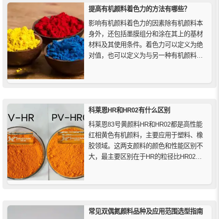
提高有机颜料着色力的方法有哪些？
影响有机颜料着色力的因素除有机颜料本
身外，还包括墨膜组分和涂在其上的基材
材料及其使用条件。着色力可以定义为绝
对值，也可以定义为与另一种有机颜料相
比的相对值，用目测法评价有机颜料的着
色力，最多只能达到半定量的结果。
科莱恩HR和HR02有什么区别
科莱恩83号黄颜料HR和HR02都是高性能
红相黄色有机颜料，主要应用于塑料、橡
胶领域。这两支颜料的颜色和性能区别不
大，最主要区别在于HR的粒径比HR02较
小，其透明度更高，适合需要更高透明度
和色彩纯度的应用。
常见双偶氮颜料品种及应用范围选型指南