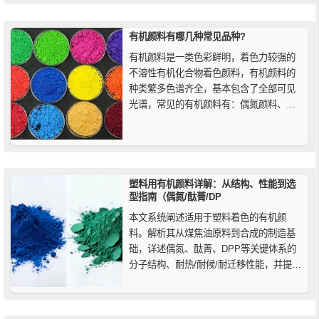
您想以经济的价格获得高性能着色剂，酞
菁颜料绿7是您理想的选择。
有机颜料有哪几种常见品种?
有机颜料是一类色彩鲜明，着色力较强的
不溶性有机化合物着色颜料，有机颜料的
种类繁多色谱齐全，基本包含了全部可见
光谱，常见的有机颜料有：偶氮颜料、酞
菁颜料、萘酚颜料、喹吖啶酮颜料、二噁
嗪颜料和其他特殊颜料等。
塑料用有机颜料详解：从结构、性能到选
型指南（偶氮/酞菁/DP
本文系统阐述适用于塑料着色的有机颜
料。解析其从煤焦油原料到合成的制造基
础，详述偶氮、酞菁、DPP等关键体系的
分子结构、耐热/耐候/耐迁移性能，并提供
针对不同塑料加工要求的选型思路。