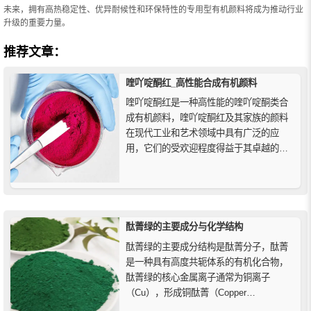
未来，拥有高热稳定性、优异耐候性和环保特性的专用型有机颜料将成为推动行业
升级的重要力量。
推荐文章：
喹吖啶酮红_高性能合成有机颜料
喹吖啶酮红是一种高性能的喹吖啶酮类合
成有机颜料，喹吖啶酮红及其家族的颜料
在现代工业和艺术领域中具有广泛的应
用，它们的受欢迎程度得益于其卓越的性
能特点，包括出色的色彩饱和度、良好的
耐光性和耐候性等色牢度，以及在广泛的
温度和化学条件下的稳定性。由于这些优
点，喹吖啶酮红被广泛用于涂料、印刷油
墨、塑料、绘画和其他艺术及工业等各...
酞菁绿的主要成分与化学结构
酞菁绿的主要成分结构是酞菁分子，酞菁
是一种具有高度共轭体系的有机化合物，
酞菁绿的核心金属离子通常为铜离子
（Cu），形成铜酞菁（Copper
Phthalocyanine, CuPc）结构。铜离子与