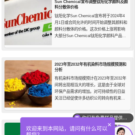
Sun Chemical宣布调整钛阳化学颜料及颜
料分散体价格
钛阳化学Sun Chemical宣布将于2024年4
月1日或合同允许的时间开始调整其颜料和
颜料分散体的价格。这次价格上涨将影响
大部分Sun Chemical钛阳化学颜料产品组
合。这些价格调整是由于过去18个月劳动
力成本、全球通货膨胀和不断上升的能源
费用。尽管原材料成本存在一定的缓解因
素，但并没有足够的价格降低来抵消整
2023年至2032年有机染料市场规模预测和
体...
分析
有机染料市场规模预计在2023年至2032年
间将出现相当大的增长，这是由于全球对
环保产品需求的增加。对可持续性的日益
关注已经促使许多纺织公司转向有机来源
的染料。除了纺织行业外，有机溶剂染料
还用于为化妆品、食品等提供颜色。此
你们有免费样品提供吗？
外，水性有机染料有助于为纸浆和造纸行
×
业提供优质颜料着色剂。
巨头领涨！巴斯夫全球塑料添加剂涨价
欢迎来到本网站，请问有什么可以
20% 原材料成本推高行业
帮您？