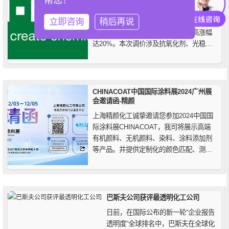
全球化工巨头巴斯夫(BASF SE)于2026年3
立即咨询
稍后再说
月宣布，受原材料、物流成本上涨影响，
全球塑料添加剂产品价格上调，最高涨幅
达20%。本次调价涉及抗氧化剂、光稳定
剂等，是继TDI、MDI涨价后的最新定价策
略，预计将影响包装、汽车及电子等行
业。下游企业面临成本压力。
CHINACOAT中国国际涂料展2024广州展
会邀请函-精颜
上海精颜化工诚挚邀请您参加2024中国国
际涂料展CHINACOAT，我司将展示高端
有机颜料、无机颜料、染料、涂料添加剂
等产品。并提供定制化的颜色匹配、测试
和优化方案，致力于为涂料、油墨行业提
供优质的色彩解决方案。欢迎访问精颜化
工展位，探索行业领先的色彩技术与应
用，共同探讨行业未来发展，携手开创美
巴斯夫公司获评最透明化工公司
好未来。
日前，在国际公布的新一轮“企业报告
透明度”全球排名中，巴斯夫在全球化