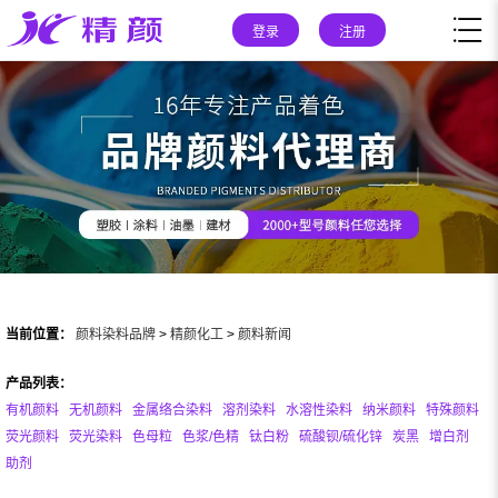
登录
注册
当前位置：
颜料染料品牌
>
精颜化工
>
颜料新闻
产品列表：
有机颜料
无机颜料
金属络合染料
溶剂染料
水溶性染料
纳米颜料
特殊颜料
荧光颜料
荧光染料
色母粒
色浆/色精
钛白粉
硫酸钡/硫化锌
炭黑
增白剂
助剂