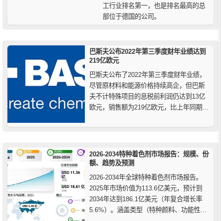
工行业排名第一，也是排名最高的总
部位于德国的公司。
巴斯夫公布2022年第三季度财年业绩达到
219亿欧元
巴斯夫公布了2022年第三季度财年业绩，
尽管原材料和能源价格持续高企，但巴斯
夫不计特殊项目的息税前利润仍达到13亿
欧元，销售额为219亿欧元，比上年同期增
长12%，销售额增长主要是由于几乎所有
细分市场的价格都大幅上涨，销售增长也
受到产品组合效应的推动，除农业解决方
案外，所有细分市场的销量下降都显著抑
2026-2034特种着色剂市场报告：规模、份
制了销售发展。
额、趋势及预测
2026-2034年全球特种着色剂市场报告。
2025年市场价值为113.6亿美元，预计到
2034年达到186.1亿美元（年复合增长率
5.6%）。涵盖类型（特种颜料、功能性着
色剂）、应用（涂料、塑料）及区域（亚