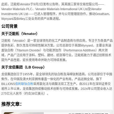
此前，泛能拓Venator于9月2日发布公告称，其英国三家非交易控股公司——
Venator Materials PLC、Venator Materials International UK Ltd及Venator
Investments UK Ltd——已进入管理程序，并与公司管理层协作，推动Greatham、
Wynyard及Birtley三处业务的资产出售进程。
公司背景
关于泛能拓（Venator）
泛能拓（Venator）是一家全球领先的化工产品制造商与供应商，专注于为各类产品
提供色彩、耐久性及可持续性解决方案。公司总部位于英国Wynyard，主要业务涵
盖钛白粉（Titanium Dioxide）与功能添加剂（Performance Additives）两大领
域，产品广泛应用于涂料、塑料、建材、纸张等行业。泛能拓致力于通过创新技术
提升产品性能、延长使用寿命并助力可持续发展。
关于龙佰集团（LB Group）
龙佰集团创立于1955年，是全球领先的钛白粉及海绵钛制造商。公司总部位于中国
焦作，在中国及澳大利亚拥有垂直一体化的产业布局，产品远销全球。旗下
BILLIONS
佰利联钛白粉
采用氯化法与硫酸法双工艺生产。自2011年在深圳证券交
易所上市以来，龙佰集团持续推动技术创新与可持续发展。2024年公司营业收入达
275亿元人民币（约合38亿美元）。
推荐文章：