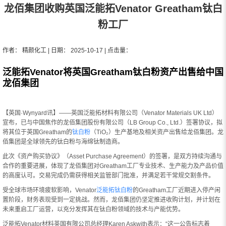
龙佰集团收购英国泛能拓Venator Greatham钛白
粉工厂
作者： 精颜化工 | 日期： 2025-10-17 | 点击量：
泛能拓Venator将英国Greatham钛白粉资产出售给中国
龙佰集团
【英国·Wynyard讯】——英国泛能拓材料有限公司（Venator Materials UK Ltd）
宣布，已与中国焦作的龙佰集团股份有限公司（LB Group Co., Ltd.）签署协议，拟
将其位于英国Greatham的
钛白粉
（TiO₂）生产基地及相关资产出售给龙佰集团。龙
佰集团是全球领先的钛白粉与海绵钛制造商。
此次《资产购买协议》（Asset Purchase Agreement）的签署，是双方持续沟通与
合作的重要进展，体现了龙佰集团对Greatham工厂专业技术、生产能力及产品价值
的高度认可。交易完成仍需获得相关监管部门批准，并满足若干常规交割条件。
受全球市场环境疲软影响，Venator
泛能拓钛白粉
的Greatham工厂近期进入停产闲
置阶段，财务表现受到一定挑战。然而，龙佰集团仍坚定推进收购计划，并计划在
未来重启工厂运营，以充分发挥其在钛白粉领域的技术与产能优势。
泛能拓Venator材料英国有限公司总经理Karen Askwith表示：“这一公告标志着