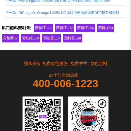
上一篇 : 巴斯夫Irgazin L3550HD高性能DPP红有机颜料_颜料红255
好的环保性能，在所有的室内和部分室外
用途中，...
下一篇 : DIC Irgazin Orange L3250 HD涂料用无铅高遮盖DPP橙有机颜料
热门颜料索引号:
颜料红272
颜料红202
颜料红264
颜料绿50
分散紫57
溶剂红179
溶剂黄114
颜料黄168
技术支持: 免费对色测色 | 免费拿样 | 颜色定制
24小时咨询热线：
400-006-1223