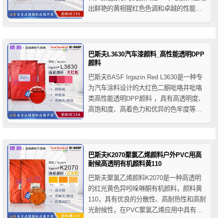
出鲜艳的黄相猩红色色调和卓越的性能。
巴斯夫L3550HD高性能DPP红有机颜料出
色的分散性、遮盖力和优异的总体色牢度
性能，使其在各种环境下都能保持鲜艳持
久的色彩，广泛应用于汽车涂料和工...
巴斯夫L3630汽车漆颜料_高性能透明DPP
颜料
巴斯夫BASF Irgazin Red L3630是一种专
为汽车涂料设计的大红色二酮吡咯并吡咯
类高性能透明DPP颜料 ，具有高透明度、
高饱和度、高着色力和优异的色牢度等特
点，巴斯夫L3630汽车漆颜料配合其它颜料
调色（如喹吖啶酮品红颜料），可以拓展
更大的色彩空间范围，非常推荐用于汽车
效果漆，也推荐用于彩色滤光片、金属
巴斯夫K2070聚氯乙烯颜料户外PVC用高
装...
耐候高透明有机颜料黄110
巴斯夫聚氯乙烯颜料K2070是一种高透明
的红光黄色异吲哚啉酮有机颜料，颜料黄
110，具有优良的分散性、高耐热性和高耐
光耐候性，在PVC聚氯乙烯应用中具有优