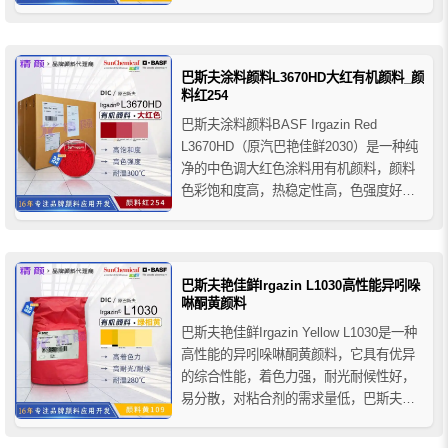
良的分散性和良好的加工性能，可用于
PVC户外应用的铬酸铅颜料的替代品，即
使在低浓度下也具有良好的耐候性。适用
于柔性和刚性PVC聚氯乙烯、PO聚烯烃和
巴斯夫涂料颜料L3670HD大红有机颜料_颜
苯乙烯等塑料聚合物...
料红254
巴斯夫涂料颜料BASF Irgazin Red
L3670HD（原汽巴艳佳鲜2030）是一种纯
净的中色调大红色涂料用有机颜料，颜料
色彩饱和度高，热稳定性高，色强度好，
耐化学性强，耐候性好，适用于一般工业
涂料和粉末涂料以及装饰涂料等。
巴斯夫艳佳鲜Irgazin L1030高性能异吲哚
啉酮黄颜料
巴斯夫艳佳鲜Irgazin Yellow L1030是一种
高性能的异吲哚啉酮黄颜料，它具有优异
的综合性能，着色力强，耐光耐候性好，
易分散，对粘合剂的需求量低，巴斯夫
L1030异吲哚啉酮黄有机颜料主要用于涂料
和印刷油墨行业的着色，适用于水性和溶