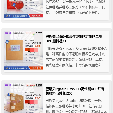
透红2030）是一款标准的半透明中色调鲜
红色吡咯并吡咯二酮类DPP有机颜料，具
有高色强度与饱和度，优异的耐光性、耐
候性和耐高温性，在聚烯烃、PVC和苯乙
烯中提供出色的分散性和耐热稳定性。
巴斯夫L2990HD高性能吡咯并吡咯二酮
DPP颜料橙73
巴斯夫BASF Irgazin Orange L2990HD/RA
是一种高性能的不透明红相橙色吡咯并吡
咯二酮DPP有机颜料，颜料橙73，具有高
色彩强度和耐久性，非常高的饱和度和优
异的遮盖性能，巴斯夫L2990HD高性能
DPP颜料橙适用于不透明的红黄色调和橙
色调范围内的铬酸铅颜料替代品，推荐用
于高档工业涂料，如汽车漆(O...
巴斯夫Irgazin L3550HD高性能DPP红有
机颜料_颜料红255
巴斯夫Irgazin Scarlet L3550HD是一款高
性能的二酮吡咯并吡咯基DPP红有机颜
料，颜色索引号为颜料红255，该颜料呈现