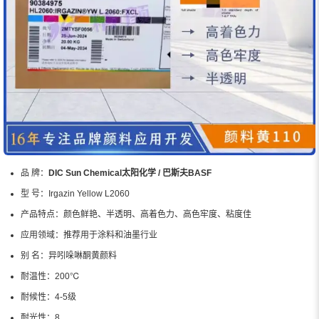
品 牌：
DIC Sun Chemical太阳化学 / 巴斯夫BASF
型 号：
Irgazin Yellow L2060
产品特点：
颜色鲜艳、半透明、高着色力、高色牢度、粘度佳
应用领域：
推荐用于涂料和油墨行业
别 名：
异吲哚啉酮黄颜料
耐温性：
200℃
耐候性：
4-5级
耐光性：
8