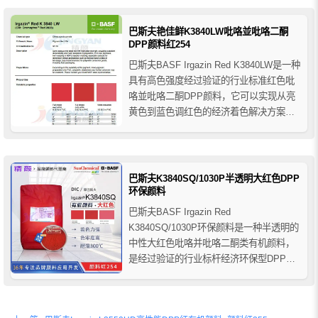
剂型体系，推荐用于高质量的工业涂料、
汽车涂料和修补漆，也推荐用于需要高牢
巴斯夫艳佳鲜K3840LW吡咯並吡咯二酮
度和耐...
DPP颜料红254
巴斯夫BASF Irgazin Red K3840LW是一种
具有高色强度经过验证的行业标准红色吡
咯並吡咯二酮DPP颜料，它可以实现从亮
黄色到蓝色调红色的经济着色解决方案，
在高密度聚乙烯HDPE注塑成型应用中不
翘曲，特别适用于尺寸稳定性要求高的关
键应用，例如运输箱或饮料盖。
巴斯夫K3840SQ/1030P半透明大红色DPP
环保颜料
巴斯夫BASF Irgazin Red
K3840SQ/1030P环保颜料是一种半透明的
中性大红色吡咯并吡咯二酮类有机颜料，
是经过验证的行业标杆经济环保型DPP颜
料红254型号，具有高颜色强度和良好的综
合色牢度性能，在聚烯烃、PVC和苯乙烯
中具有优异的分散性和耐热性，由于其良