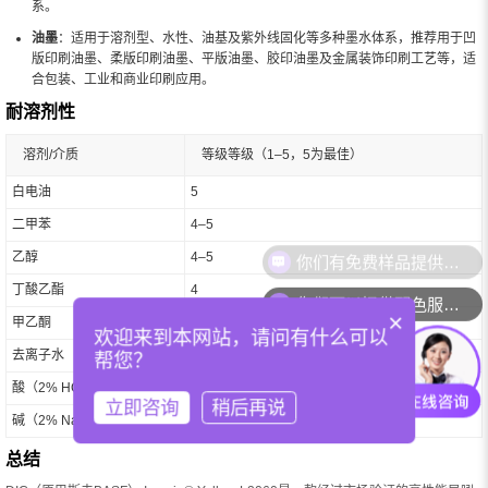
系。
油墨
：适用于溶剂型、水性、油基及紫外线固化等多种墨水体系，推荐用于凹
版印刷油墨、柔版印刷油墨、平版油墨、胶印油墨及金属装饰印刷工艺等，适
合包装、工业和商业印刷应用。
耐溶剂性
溶剂/介质
等级等级（1–5，5为最佳）
白电油
5
二甲苯
4–5
乙醇
4–5
丁酸乙酯
4
你们可以提供配色服务吗？
×
甲乙酮
2–3
欢迎来到本网站，请问有什么可以
去离子水
5
帮您？
酸（2% HCl）
5
立即咨询
稍后再说
碱（2% NaOH）
5
总结