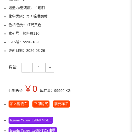
遮盖力/透明度：
半透明
化学类别：
异吲哚啉酮黄
色相/色光：
红光黄色
索引号：
颜料黄110
CAS号：
5590-18-1
更新日期：
2026-03-26
数量
-
+
￥
0
近期售价:
库存量：
99999
KG
加入购物车
立即购买
索要样品
Irgazin Yellow L2060 MSDS
Irgazin Yellow L2060 TDS油墨