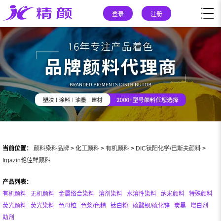
登录
注册
当前位置：
颜料染料品牌
>
化工颜料
>
有机颜料
>
DIC钛阳化学/巴斯夫颜料
>
Irgazin艳佳鲜颜料
产品列表：
有机颜料
无机颜料
金属络合染料
溶剂染料
水溶性染料
纳米颜料
特殊颜料
荧光颜料
荧光染料
色母粒
色浆/色精
钛白粉
硫酸钡/硫化锌
炭黑
增白剂
助剂