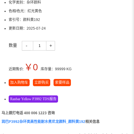
化学类别：
杂环颜料
色相/色光：
红光黄色
索引号：
颜料黄192
更新日期：
2025-07-24
数量
-
+
￥
0
近期售价:
库存量：
99999
KG
加入购物车
立即购买
索要样品
Ranbar Yellow P3992 TDS报告
马上拨打电话 400 006 1223 咨询
润巴P3992杂环类高性能耐水煮尼龙颜料_颜料黄192
相关信息