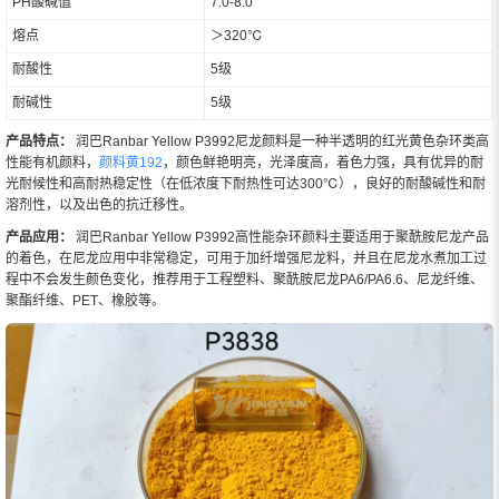
PH酸碱值
7.0-8.0
熔点
＞320℃
耐酸性
5级
耐碱性
5级
产品特点：
润巴Ranbar Yellow P3992尼龙颜料是一种半透明的红光黄色杂环类高
性能有机颜料，
颜料黄192
，颜色鲜艳明亮，光泽度高，着色力强，具有优异的耐
光耐候性和高耐热稳定性（在低浓度下耐热性可达300℃），良好的耐酸碱性和耐
溶剂性，以及出色的抗迁移性。
产品应用：
润巴Ranbar Yellow P3992高性能杂环颜料主要适用于聚酰胺尼龙产品
的着色，在尼龙应用中非常稳定，可用于加纤增强尼龙料，并且在尼龙水煮加工过
程中不会发生颜色变化，推荐用于工程塑料、聚酰胺尼龙PA6/PA6.6、尼龙纤维、
聚酯纤维、PET、橡胶等。