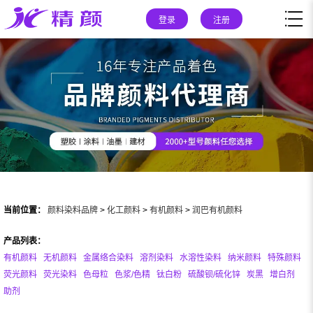
登录
注册
当前位置：
颜料染料品牌
>
化工颜料
>
有机颜料
>
润巴有机颜料
产品列表：
有机颜料
无机颜料
金属络合染料
溶剂染料
水溶性染料
纳米颜料
特殊颜料
荧光颜料
荧光染料
色母粒
色浆/色精
钛白粉
硫酸钡/硫化锌
炭黑
增白剂
助剂