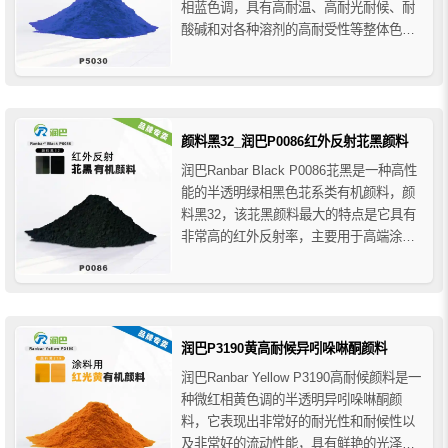
相蓝色调，具有高耐温、高耐光耐候、耐
酸碱和对各种溶剂的高耐受性等整体色牢
度性能，润巴P5030酞菁蓝颜料主要用于
塑料领域的着色应用，推荐用于纺丝色
母、PE/PP、PVC、ABS、PS、PC、
PAN、乙酸纤维素等，​也可用于油墨...
颜料黑32_润巴P0086红外反射苝黑颜料
润巴Ranbar Black P0086苝黑是一种高性
能的半透明绿相黑色苝系类有机颜料，颜
料黑32，该苝黑颜料最大的特点是它具有
非常高的红外反射率，主要用于高端涂
料、高档油墨和热塑性塑料等产品，特别
推荐用于需要反射红外光的涂料应用，如
用于热管理系统的汽车涂料和建筑涂料、
迷彩伪装涂料和黑色高反光伏背板涂料
等。
润巴P3190黄高耐候异吲哚啉酮颜料
润巴Ranbar Yellow P3190高耐候颜料是一
种微红相黄色调的半透明异吲哚啉酮颜
料，它表现出非常好的耐光性和耐候性以
及非常好的流动性能，具有鲜艳的光泽度