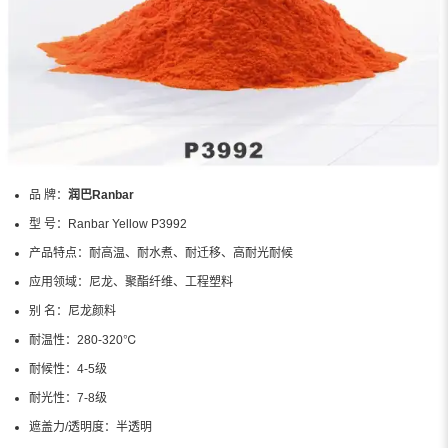
品 牌：
润巴Ranbar
型 号：
Ranbar Yellow P3992
产品特点：
耐高温、耐水煮、耐迁移、高耐光耐候
应用领域：
尼龙、聚酯纤维、工程塑料
别 名：
尼龙颜料
耐温性：
280-320℃
耐候性：
4-5级
耐光性：
7-8级
遮盖力/透明度：
半透明