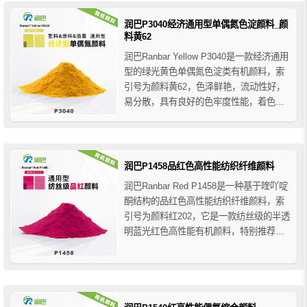
润巴P3040经济通用型单偶氮色淀颜料_颜
料黄62
润巴Ranbar Yellow P3040是一款经济通用
型的绿光黄色单偶氮色淀类有机颜料，索
引号为颜料黄62，色泽鲜艳，流动性好，
易分散，具有良好的色牢度性能，着色力
相对稍低，润巴P3040单偶氮色淀颜料在
HDPE高密度聚乙烯和其他部分结晶聚合
物中表现出较大的翘曲性，在塑料PVC中
具有良好的耐增塑剂性和耐渗色性，该颜
润巴P1458品红色高性能纺织纤维颜料
料...
润巴Ranbar Red P1458是一种基于喹吖啶
酮结构的品红色高性能纺织纤维颜料，索
引号为颜料红202，它是一款纺丝级的半透
明蓝光红色高性能有机颜料，特别推荐用
于PP、PA6和聚酯体系中的纤维纺丝应
用。