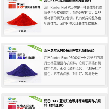
润巴P1540红高性能偶氮缩合颜料
润巴Ranbar Red P1540是一种高性能的偶
氮缩合类有机颜料，颜色鲜艳明亮，呈非
常艳丽的黄光红色调，具有优异的整体色
牢度性能，润巴P7030红高性能偶氮缩合
颜料主要用于塑料行业的着色应用，它可
以耐热300℃，但是其在HDPE高密度聚乙
烯注塑成型中呈高翘曲性（容易发生尺寸
变形），在PVC中具有优异的抗迁移性。
润巴蒽醌蓝P5060高档有机颜料蓝60
润巴Ranbar Blue P5060是一种高透明的阴
丹士林蒽醌蓝有机颜料，它属于高档有机
颜料范畴，索引号颜料蓝60，色相呈红光
蓝色，它不含卤素、耐性好、容易分散，
其耐气候牢度比酞菁蓝颜料还要好，该颜
料艳丽的红蓝色调和高透明度特性可以与
云母或氧化铝薄片组合来塑造独特的效果
颜色。
润巴P1430蓝光红色苯并咪唑酮类有机颜
料_颜料红185