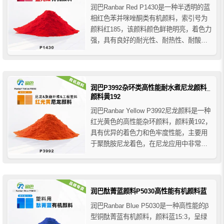
润巴Ranbar Red P1430是一种半透明的蓝
相红色苯并咪唑酮类有机颜料，索引号为
颜料红185，该颜料颜色鲜艳明亮，着色力
强，具有良好的耐光性、耐热性、耐酸碱
性和优异的耐溶剂性。该有机颜料用于塑
料着色时，在软质PVC中表现出非常出色
的耐迁移性。
润巴P3992杂环类高性能耐水煮尼龙颜料_
颜料黄192
润巴Ranbar Yellow P3992尼龙颜料是一种
红光黄色的高性能杂环颜料，颜料黄192，
具有优异的着色力和色牢度性能，主要用
于聚酰胺尼龙着色，在尼龙应用中非常稳
定，可用于加纤增强尼龙料，并且在尼龙
水煮加工过程中不会发生颜色变化，推荐
用于工程塑料、聚酰胺尼龙PA6/PA6.6、
尼龙纤维、聚酯纤维、PET、橡胶等。...
润巴酞菁蓝颜料P5030高性能有机颜料蓝
润巴Ranbar Blue P5030是一种高性能的β
型铜酞菁蓝有机颜料，颜料蓝15:3，呈绿