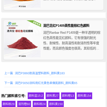
和高色强度，润巴P3190高耐候异吲哚啉
酮颜料黄主要用于涂料领域的着色应用，
推荐用于汽车涂料（原厂漆和修补漆）、
工业涂料、卷材涂料、粉末涂料和装饰涂
料等。
润巴苝红P1409高性能棕红色颜料
润巴Ranbar Red P1409是一种半透明的棕
红色高性能苝红颜料，它有很强的耐光
性、耐候性、耐高温性和耐溶剂性等牢度
性能，而且颜色强度也很高，其较低的粒
度分布在水性体系中提供了非常好的光泽
度、透明度和沉降性能，广泛用于工业涂
料（特别是用于高档汽车OEM涂料和汽车
修补漆）、各种塑料、水性与溶剂型油
上一篇 : 润巴P3860耐高温塑料颜料_颜料黄183
墨、UV油墨等。 ...
下一篇 : 润巴P3050涂料用红光黄色单偶氮颜料_颜料黄65
热门颜料索引号:
颜料蓝15:2
颜料黑27
颜料橙13
颜料黄154
颜料棕29
溶剂橙60
颜料棕24
颜料黄150