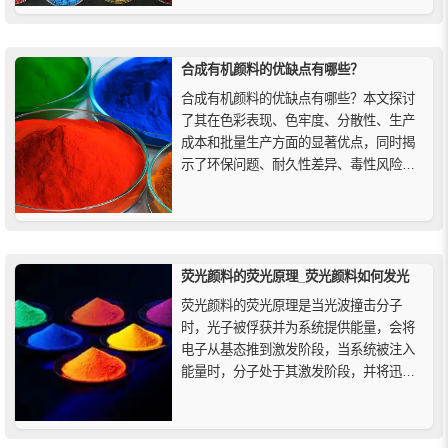
合成有机颜料的优缺点有哪些？
合成有机颜料的优缺点有哪些？本文探讨
了其在色彩表现、色牢度、分散性、生产
成本和批量生产方面的显著优点，同时揭
示了环保问题、耐久性差异、毒性风险以
及对石化原料依赖等挑战。帮助您深入了
解其在现代工业中的应用、环保影响、耐
久性和安全性，为选择适合的颜料提供参
考。
荧光颜料的荧光原理_荧光颜料如何发光
荧光颜料的荧光原理是当光波撞击分子
时，光子被俘获并为系统提供能量，会将
电子从基态推到激发阶段，当系统被注入
能量时，分子处于其激发阶段，并将迅速
通过从系统释放能量以返回最低能量状态
（也被称为基态）的阶段，一个这样的阶
段就是在该系统中发生的荧光。