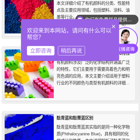
本文详细介绍了有机颜料的分类、性能特
点及主要应用领域，包括塑料、涂料、油
墨等行业。解析偶氮类、酞菁类、蒽醌类
你们有免费样品提供吗？
等多种有机颜料的着色力、耐光性、耐热
×
欢迎来到本网站，请问有什么可以
性及分散性能，为企业选型、配方优化和
帮您？
工业应用提供专业参考。
立即咨询
稍后再说
适用于塑料的有机颜料有哪些种类和特性
有机颜料涉及广泛的化学结构并涵盖广泛
的特性，它们主要用于需要高着色力和明
亮色调的应用，本文主要介绍适用于塑料
行业的不同颜色与类型有机颜料的详细信
息，以及它们的主要特性、性能和使用的
主要塑料聚合物与加工解决方案。
酞青蓝和酞菁蓝区别
酞青蓝和酞菁蓝其实指的是同一种化学物
质(Phthalocyanine Blue)，具有相同的化