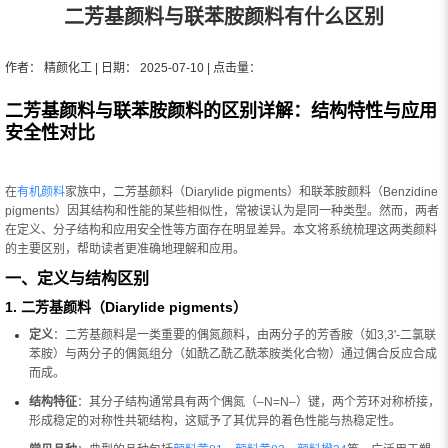
二芳基颜料与联苯胺颜料有什么区别
作者： 精颜化工 | 日期： 2025-07-10 | 点击量：
二芳基颜料与联苯胺颜料的区别详解：结构特性与应用
安全性对比
在
有机颜料
家族中，二芳基颜料（Diarylide pigments）和联苯胺颜料（Benzidine
pigments）因其结构和性能的某些相似性，常被误认为是同一种类型。然而，两者
在定义、分子结构和应用安全性等方面存在明显差异。本文将系统梳理这两类颜料
的主要区别，帮助读者更准确地理解和应用。
一、定义与结构区别
1. 二芳基颜料（Diarylide pigments）
定义
：二芳基颜料是一类重要的偶氮颜料，由两分子的芳香胺（如3,3'-二氯联
苯胺）与两分子的偶氮组分（如酰乙酰乙酰苯胺类化合物）通过偶合反应合成
而成。
结构特征
：其分子结构通常具有两个偶氮（–N=N–）键，两个芳环对称桥接，
形成稳定的对称性共轭结构，这赋予了其优异的着色性能与热稳定性。