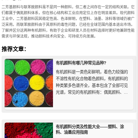
二芳基颜料与联苯胺颜料虽不是同一种颜料，但二者之间存在一定的结构关联。它
们都属于偶氮颜料体系，但在核心结构和工业应用定位上存在明显差异。现代颜料
工业中，二芳基颜料因其稳定性高、色泽鲜明，在塑料、油墨、涂料等领域仍被广
泛采用。而联苯胺颜料由于其原料的毒性问题，已经在全球范围内基本退出市场。
了解并区分这两种有机颜料，有助于企业和研发人员在材料选择时更好地兼顾性能
需求与环保法规，推动颜料技术向安全、可持续方向发展。
推荐文章：
有机颜料有哪几种常见品种?
有机颜料是一类色彩鲜明，着色力较强的
不溶性有机化合物着色颜料，有机颜料的
种类繁多色谱齐全，基本包含了全部可见
光谱，常见的有机颜料有：偶氮颜料、酞
菁颜料、萘酚颜料、喹吖啶酮颜料、二噁
嗪颜料和其他特殊颜料等。
有机颜料分类及性能大全——塑料、涂
料、油墨应用指南