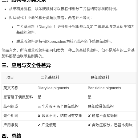
从结构角度看，联苯胺颜料可以被看作部分二芳基结构颜料的特例。
但从现代工业命名和分类角度来看，两者并不等同：
二芳基颜料（Diarylide）更多用于指那些以3,3'-二氯联苯胺或其衍生物为
基础的颜料。
联苯胺颜料则特指以benzidine为核心结构的传统偶氮颜料。
简而言之，所有联苯胺颜料都可归类为一种二芳基结构颜料，但不是所有的二芳基
颜料都是由联苯胺制得的。
三、应用与安全性差异
项目
二芳基颜料
联苯胺颜料
英文名称
Diarylide pigments
Benzidine pigments
是否属于偶氮颜料
是
是
结构组成
两个芳胺 + 两个偶氮结构
联苯胺骨架结构
是否相同
✘ 含义不同，结构可有交集
✘ 通常不直接等同
应用限制
✔ 广泛使用
✘ 含致癌成分，已基本淘汰
四、总结