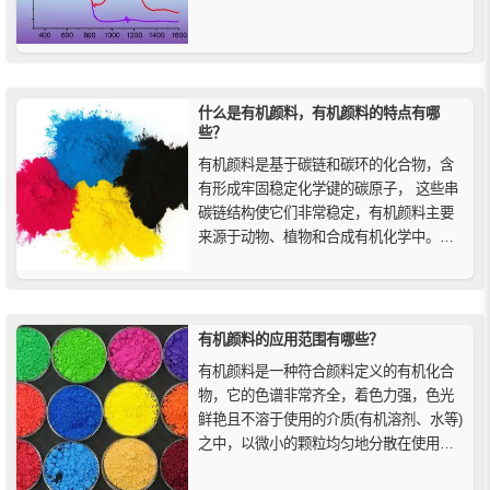
红外范围内光线的强效染料，该团队的研
究提出了在电物理材料研究、光伏和传感
器技术系统中的潜在应用。
什么是有机颜料，有机颜料的特点有哪
些？
有机颜料是基于碳链和碳环的化合物，含
有形成牢固稳定化学键的碳原子， 这些串
碳链结构使它们非常稳定，有机颜料主要
来源于动物、植物和合成有机化学中。有
机颜料的特点是色彩鲜艳、丰富，尽管它
们具有透明度，但它们通常能提供强大的
着色力。
有机颜料的应用范围有哪些？
有机颜料是一种符合颜料定义的有机化合
物，它的色谱非常齐全，着色力强，色光
鲜艳且不溶于使用的介质(有机溶剂、水等)
之中，以微小的颗粒均匀地分散在使用的
介质之中的一种有机色素。