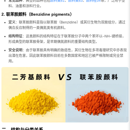
常见品种
：典型的品种包括
颜料黄81
、
颜料黄83
、
颜料橙34
等，广泛用于塑
料、油墨和涂料行业。
2. 联苯胺颜料（Benzidine pigments）
定义
：联苯胺颜料是指以联苯胺（Benzidine）或其衍生物为双胺组分，通过
偶合反应制得的一类偶氮类有机颜料。
结构特征
：这类颜料的结构特征在于联苯胺分子中两个苯环以–NH–键桥接，
形成典型的联苯胺骨架，是早期偶氮颜料的重要结构类型。
安全说明
：由于联苯胺具有明确的致癌性，其衍生物在多项毒理研究中亦表现
出潜在危害，因此联苯胺颜料目前在多数国家和地区已被严格限制或完全禁
用。
二、结构与分类关系