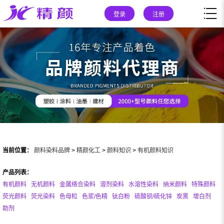
登录
注册
当前位置：
颜料染料品牌
>
精颜化工
>
颜料知识
>
有机颜料知识
产品列表：
有机颜料
无机颜料
金属络合染料
溶剂染料
水溶性染料
纳米颜料
特殊颜料
荧光颜料
荧光染料
色母粒
色浆/色精
钛白粉
硫酸钡/硫化锌
炭黑
增白剂
助剂