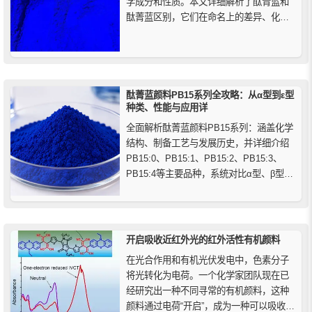
学成分和性质。本文详细解析了酞青蓝和
酞菁蓝区别，它们在命名上的差异、化学
结构、特点以及广泛的应用领域，帮助读
者了解这款高性能有机颜料的独特优势。
酞菁蓝颜料PB15系列全攻略：从α型到ε型
种类、性能与应用详
全面解析酞菁蓝颜料PB15系列：涵盖化学
结构、制备工艺与发展历史，并详细介绍
PB15:0、PB15:1、PB15:2、PB15:3、
PB15:4等主要品种，系统对比α型、β型、
ε型晶型的性能差异、色相特点、耐候性与
耐热性，助您快速掌握酞菁蓝在涂料、油
墨、塑料及橡胶等行业中的选型要点与应
用价值。
开启吸收近红外光的红外活性有机颜料
在光合作用和有机光伏发电中，色素分子
将光转化为电荷。一个化学家团队现在已
经研究出一种不同寻常的有机颜料，这种
颜料通过电荷“开启”，成为一种可以吸收近