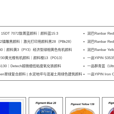
e 15DT 7072酞菁蓝颜料｜颜料蓝15:3
润巴Ranbar 
 I0332镭雕黑颜料｜激光打印用颜料黑28（PBk28）
润巴Ranbar 
ow P330｜颜料黄3（PY3）经济型绿相黄色有机颜料
润巴Ranbar Y
e P230黄光橙有机颜料｜颜料橙13（PO13）
一品YIPIN 
30｜Detech超微细低粘度氧化铁颜料
一品群青蓝（Ultr
d Green翠绿复合颜料 | 水泥地坪与混凝土用绿色建筑颜料
一品YIPIN Ir