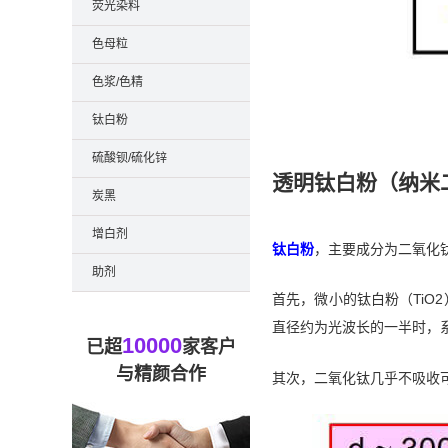
荧光染料
色母粒
色浆/色精
钛白粉
硫酸钡/硫化锌
透明钛白粉（纳米
炭黑
增白剂
钛白粉
，主要成分为二氧化
助剂
首先，微小的钛白粉（TiO2
直径约为光波长的一半时，系
10000
已超
家客户
与精颜合作
其次，二氧化钛几乎不吸收