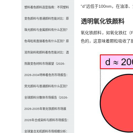
“d”远低于100nm，在油
选型、研磨工艺及常见问题解决
塑料着色颜料选型指南：不同塑料
材料如何选择合适颜料？
变色颜料与普通颜料性能对比：原
透明氧化铁颜料
理、特点及应用差异解析
珠光颜料与金属颜料有什么区别？
氧化铁颜料，如氧化铁红（F
色的，这意味着颗粒吸收了
原理、效果与应用对比
色母粒和直接着色有什么区别？原
理、性能与应用全面对比
溶剂染料和颜料着色性能对比：透
明性、耐候性与应用选择全解析
热致变色材料市场展望（2026-
2034）：2034年将达336亿美元，
2026-2034特种着色剂市场报告：
亚太份额超四成
规模、份额、趋势及预测
荧光颜料与普通颜料有什么区别？
发光原理、性能对比及应用解析
全球颜料分散体市场报告（2026-
2033）：无机颜料主导，涂料为最
2026-2035年氧化铁颜料市场展
大应用
望：全球规模将达41亿美元，建筑
2026年合成染料与颜料市场报告：
行业领跑
规模、趋势及2030年增长预测
全球复合无机颜料市场规模分析：