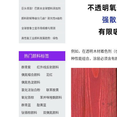
（CAGR 7.1%）
2035年达5.39亿美元，建筑与涂料
巨头领涨！巴斯夫全球塑料添加剂
需求推动增长
涨价20% 原材料成本推高行业价格
颜料耐候等级分几级？耐光性8级的
定义及耐候性测试标准解析
全球普鲁士蓝市场规模与预测
（2026-2034）：按类型、形式、
高性能工业颜料发展趋势：绿色
应用及区域深度分析
化、功能化与智能化技术革命
例如，在透明木材着色剂（
热门颜料标签
种性能组合，涂层必须含有
群青紫
红外线反射颜料
偶氮缩合颜料
苝红
偶氮色淀颜料
氯化法钛白粉
联苯胺黄
氧化铁棕
苯并咪唑酮颜料
群青蓝
酞菁蓝
钛铬棕颜料
双偶氮颜料