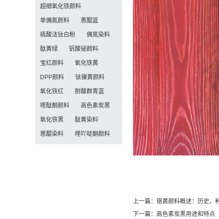
超细氧化铁颜料
单偶氮颜料
蒽醌蓝
硫酸法钛白粉
偶氮染料
酞菁绿
钒酸铋颜料
宝红颜料
氧化铁黄
DPP颜料
钛镍黄颜料
氧化铁红
耐酸群青蓝
喹酞酮颜料
高色素炭黑
氧化铁黑
酞菁染料
蒽醌染料
喹吖啶酮颜料
上一篇：
铬黄颜料概述：历史、
下一篇：
高色素炭黑用途和特点