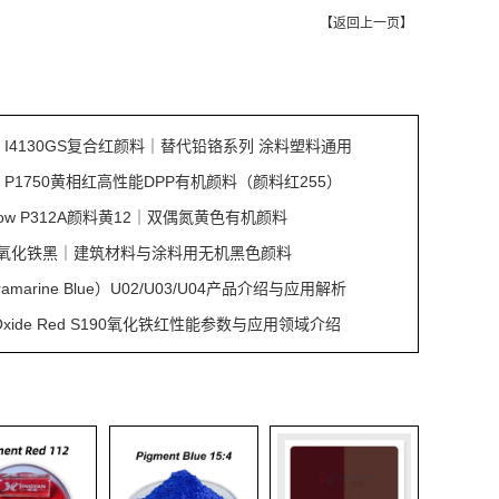
【
返回上一页
】
Red I4130GS复合红颜料｜替代铅铬系列 涂料塑料通用
Red P1750黄相红高性能DPP有机颜料（颜料红255）
ellow P312A颜料黄12｜双偶氮黄色有机颜料
S353氧化铁黑｜建筑材料与涂料用无机黑色颜料
amarine Blue）U02/U03/U04产品介绍与应用解析
on Oxide Red S190氧化铁红性能参数与应用领域介绍