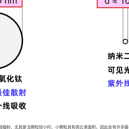
辐射，尤其是当颗粒较小时，小颗粒具有高比表面积，因此含有许多最有效吸收