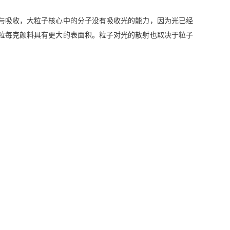
与吸收，大粒子核心中的分子没有吸收光的能力，因为光已经
粒每克颜料具有更大的表面积。粒子对光的散射也取决于粒子
。