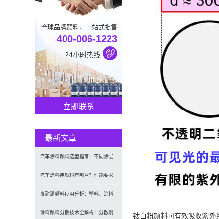
全球品牌颜料，一站式批售
400-006-1223
24小时热线
立即联系
最新文章
汽车涂料颜料选型指南：不同涂层
应用要求、OEM与修补漆用颜料区
汽车涂料用颜料有哪些？性能要求
别及常见问题
及常用颜料类型介绍
高耐温颜料应用分析：塑料、涂料
及工程材料的选型原则与行业实践
涂料颜料分散技术全解析：分散剂
钛白粉颜料可有效吸收紫外线