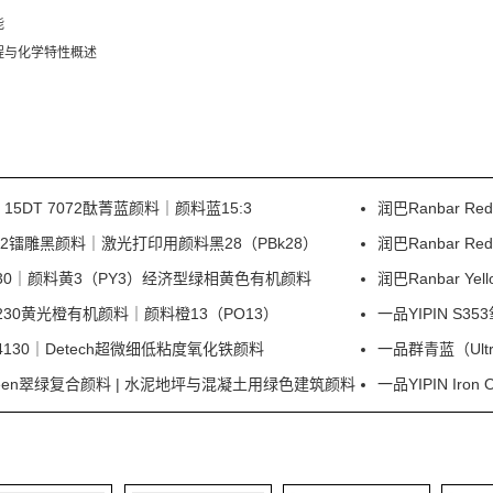
能
程与化学特性概述
e 15DT 7072酞菁蓝颜料｜颜料蓝15:3
润巴Ranbar 
 I0332镭雕黑颜料｜激光打印用颜料黑28（PBk28）
润巴Ranbar 
ow P330｜颜料黄3（PY3）经济型绿相黄色有机颜料
润巴Ranbar Y
e P230黄光橙有机颜料｜颜料橙13（PO13）
一品YIPIN 
30｜Detech超微细低粘度氧化铁颜料
一品群青蓝（Ultr
d Green翠绿复合颜料 | 水泥地坪与混凝土用绿色建筑颜料
一品YIPIN Ir