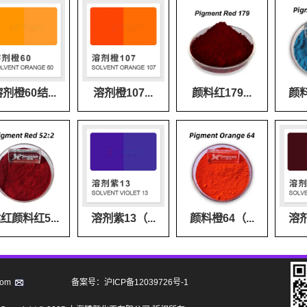
剂橙60结...
溶剂橙107...
颜料红179...
颜料
红颜料红5...
溶剂紫13（...
颜料橙64（...
溶剂
com
备案号：沪ICP备12039726号-1