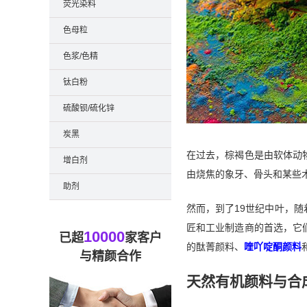
荧光染料
色母粒
色浆/色精
钛白粉
硫酸钡/硫化锌
炭黑
在过去，棕褐色是由软体动
增白剂
由烧焦的象牙、骨头和某些
助剂
然而，到了19世纪中叶，
匠和工业制造商的首选，它
10000
已超
家客户
的酞菁颜料、
喹吖啶酮颜料
与精颜合作
天然有机颜料与合