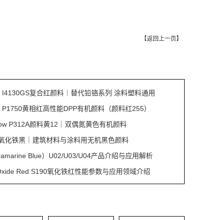
【
返回上一页
】
Red I4130GS复合红颜料｜替代铅铬系列 涂料塑料通用
Red P1750黄相红高性能DPP有机颜料（颜料红255）
ellow P312A颜料黄12｜双偶氮黄色有机颜料
S353氧化铁黑｜建筑材料与涂料用无机黑色颜料
amarine Blue）U02/U03/U04产品介绍与应用解析
on Oxide Red S190氧化铁红性能参数与应用领域介绍