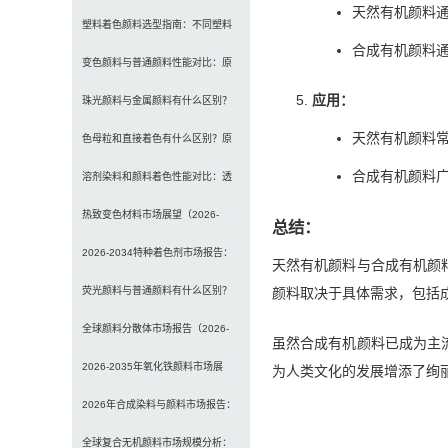
天然有机颜料
选型、研磨工艺及常见问题解决
塑料着色颜料选型指南：不同塑料
合成有机颜料
材料如何选择合适颜料？
变色颜料与普通颜料性能对比：原
应用：
理、特点及应用差异解析
珠光颜料与金属颜料有什么区别？
天然有机颜料
原理、效果与应用对比
色母粒和直接着色有什么区别？原
合成有机颜料
理、性能与应用全面对比
溶剂染料和颜料着色性能对比：透
明性、耐候性与应用选择全解析
热致变色材料市场展望（2026-
总结：
2034）：2034年将达336亿美元，
2026-2034特种着色剂市场报告：
天然有机颜料与合成有机颜
亚太份额超四成
规模、份额、趋势及预测
颜料取决于具体需求，包括
荧光颜料与普通颜料有什么区别？
发光原理、性能对比及应用解析
全球颜料分散体市场报告（2026-
虽然合成有机颜料已成为主
2033）：无机颜料主导，涂料为最
2026-2035年氧化铁颜料市场展
为人类文化的发展增添了绚
大应用
望：全球规模将达41亿美元，建筑
2026年合成染料与颜料市场报告：
行业领跑
规模、趋势及2030年增长预测
全球复合无机颜料市场规模分析：