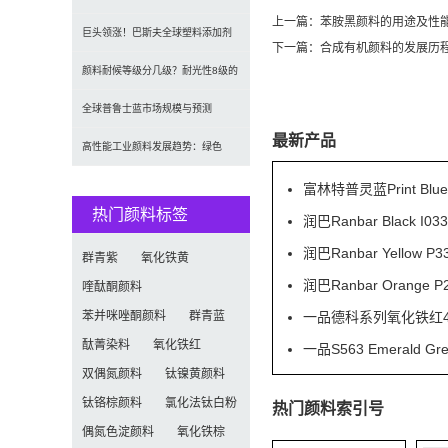
上一篇：
苯胺黑颜料的用途及性
（CAGR 7.1%）
2035年达5.39亿美元，建筑与涂料
巨头领涨！巴斯夫全球塑料添加剂
下一篇：
合成有机颜料的发展历
需求推动增长
涨价20% 原材料成本推高行业价格
颜料耐候等级分几级？耐光性8级的
定义及耐候性测试标准解析
全球普鲁士蓝市场规模与预测
最新产品
（2026-2034）：按类型、形式、
高性能工业颜料发展趋势：绿色
应用及区域深度分析
化、功能化与智能化技术革命
富林特普灵蓝Print Blu
热门颜料标签
润巴Ranbar Black
润巴Ranbar Yell
群青紫
氧化铁黄
润巴Ranbar Orang
喹酞酮颜料
苯并咪唑酮颜料
群青蓝
一品德科系列氧化铁红41
酞菁染料
氧化铁红
一品S563 Emeral
双偶氮颜料
钛镍黄颜料
钛铬棕颜料
氯化法钛白粉
热门颜料索引号
偶氮色淀颜料
氧化铁棕