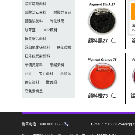
喹吖啶酮颜料
硫酸法钛白粉
耐酸群青蓝
钒酸铋颜料
氧化铁黑
酞菁蓝
DPP颜料
偶氮缩合颜料
颜料黑27（...
溶
超细氧化铁颜料
联苯胺黄
红外线反射颜料
单偶氮颜料
蒽醌染料
苝红
宝红颜料
蒽醌蓝
偶氮染料
酞菁绿
高色素炭黑
颜料橙73（...
锰
销售电话：400 006 1223
E-mail：513801254@qq.