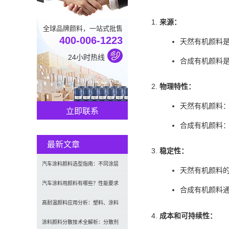
来源：
全球品牌颜料，一站式批售
400-006-1223
天然有机颜料
24小时热线
合成有机颜料
物理特性：
天然有机颜料
立即联系
合成有机颜料
最新文章
稳定性：
汽车涂料颜料选型指南：不同涂层
天然有机颜料
应用要求、OEM与修补漆用颜料区
汽车涂料用颜料有哪些？性能要求
合成有机颜料
别及常见问题
及常用颜料类型介绍
高耐温颜料应用分析：塑料、涂料
成本和可持续性：
及工程材料的选型原则与行业实践
涂料颜料分散技术全解析：分散剂