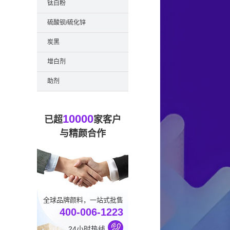
钛白粉
硫酸钡/硫化锌
炭黑
增白剂
助剂
10000
已超
家客户
与精颜合作
全球品牌颜料，一站式批售
400-006-1223
24小时热线