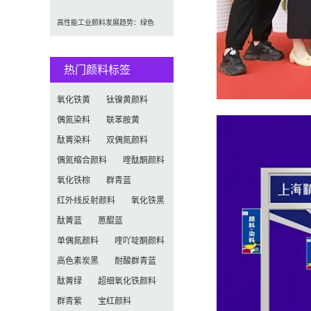
（2026-2034）：按类型、形式、
高性能工业颜料发展趋势：绿色
应用及区域深度分析
化、功能化与智能化技术革命
热门颜料标签
氧化铁黄
钛镍黄颜料
偶氮染料
联苯胺黄
酞菁染料
双偶氮颜料
偶氮缩合颜料
喹酞酮颜料
氧化铁棕
群青蓝
红外线反射颜料
氧化铁黑
酞菁蓝
蒽醌蓝
单偶氮颜料
喹吖啶酮颜料
高色素炭黑
耐酸群青蓝
酞菁绿
超细氧化铁颜料
群青紫
宝红颜料