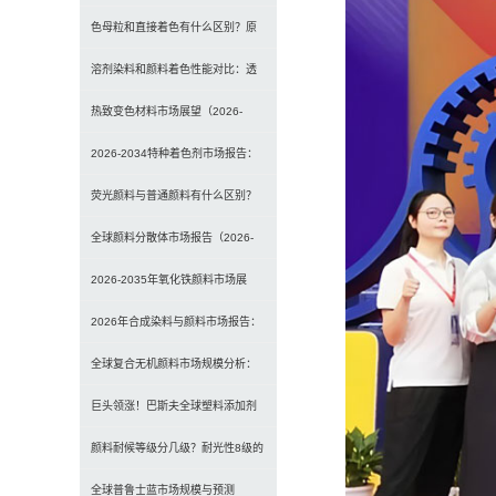
原理、效果与应用对比
色母粒和直接着色有什么区别？原
理、性能与应用全面对比
溶剂染料和颜料着色性能对比：透
明性、耐候性与应用选择全解析
热致变色材料市场展望（2026-
2034）：2034年将达336亿美元，
2026-2034特种着色剂市场报告：
亚太份额超四成
规模、份额、趋势及预测
荧光颜料与普通颜料有什么区别？
发光原理、性能对比及应用解析
全球颜料分散体市场报告（2026-
2033）：无机颜料主导，涂料为最
2026-2035年氧化铁颜料市场展
大应用
望：全球规模将达41亿美元，建筑
2026年合成染料与颜料市场报告：
行业领跑
规模、趋势及2030年增长预测
全球复合无机颜料市场规模分析：
（CAGR 7.1%）
2035年达5.39亿美元，建筑与涂料
巨头领涨！巴斯夫全球塑料添加剂
需求推动增长
涨价20% 原材料成本推高行业价格
颜料耐候等级分几级？耐光性8级的
定义及耐候性测试标准解析
全球普鲁士蓝市场规模与预测