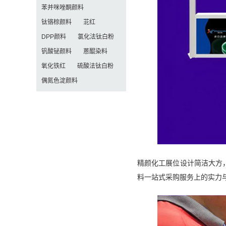
苯并咪唑酮颜料
钛铬棕颜料
苝红
DPP颜料
氯化法钛白粉
钒酸铋颜料
蒽醌染料
氧化铁红
硫酸法钛白粉
偶氮色淀颜料
精颜化工展位设计简洁大方
料一站式采购服务上的实力