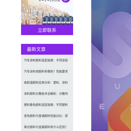
立即联系
最新文章
汽车涂料颜料选型指南：不同涂层
应用要求、OEM与修补漆用颜料区
汽车涂料用颜料有哪些？性能要求
别及常见问题
及常用颜料类型介绍
高耐温颜料应用分析：塑料、涂料
及工程材料的选型原则与行业实践
涂料颜料分散技术全解析：分散剂
选型、研磨工艺及常见问题解决
塑料着色颜料选型指南：不同塑料
材料如何选择合适颜料？
变色颜料与普通颜料性能对比：原
理、特点及应用差异解析
珠光颜料与金属颜料有什么区别？