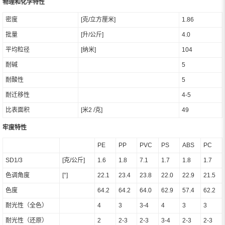
物理和化学特性
密度
[克/立方厘米]
1.86
批量
[升/公斤]
4.0
平均粒径
[纳米]
104
耐碱
5
耐酸性
5
耐迁移性
4-5
比表面积
[米2 /克]
49
牢度特性
PE
PP
PVC
PS
ABS
PC
SD1/3
[克/公斤]
1.6
1.8
7.1
1.7
1.8
1.7
色调角度
[°]
22.1
23.4
23.8
22.0
22.9
21.5
色度
64.2
64.2
64.0
62.9
57.4
62.2
耐光性（全色）
4
3
3-4
4
3
3
耐光性（还原）
2
2-3
2-3
3-4
2-3
2-3