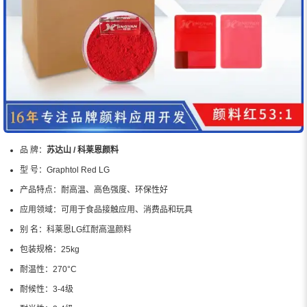
品 牌：
苏达山 / 科莱恩颜料
型 号：
Graphtol Red LG
产品特点：
耐高温、高色强度、环保性好
应用领域：
可用于食品接触应用、消费品和玩具
别 名：
科莱恩LG红耐高温颜料
包装规格：
25kg
耐温性：
270°C
耐候性：
3-4级