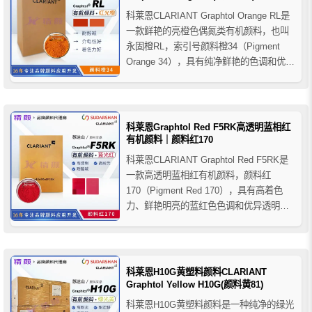
科莱恩CLARIANT Graphtol Orange RL是
一款鲜艳的亮橙色偶氮类有机颜料，也叫
永固橙RL，索引号颜料橙34（Pigment
Orange 34），具有纯净鲜艳的色调和优异
介电性能，特别适用于C-PVC、电缆护套
及PVC、橡胶、PUR等聚合物着色应用。
科莱恩Graphtol Red F5RK高透明蓝相红
有机颜料｜颜料红170
科莱恩CLARIANT Graphtol Red F5RK是
一款高透明蓝相红有机颜料，颜料红
170（Pigment Red 170），具有高着色
力、鲜艳明亮的蓝红色色调和优异透明性
能，同时具备良好的耐光性和耐热性，适
用于PO、PP纤维、PAN纤维等聚合物着
色应用。
科莱恩H10G黄塑料颜料CLARIANT
Graphtol Yellow H10G(颜料黄81)
科莱恩H10G黄塑料颜料是一种纯净的绿光