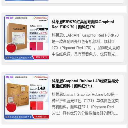
PC、PUR等聚合物着色，不建议用于对耐
光性要求较高以及消费品、食品包装和玩
具等应用。
科莱恩F3RK70红高耐晒颜料Graphtol
Red F3RK 70｜颜料红170
科莱恩CLARIANT Graphtol Red F3RK70
是一款高耐晒亮红色有机颜料，颜料红
170（Pigment Red 170），呈鲜艳明亮的
中性红色调，具有高着色力、优异耐光性
和良好热稳定性，适用于聚烯烃（PO）、
PP纤维、PAN纤维及PVC等聚合物着色应
用。
科莱恩Graphtol Rubine L4B经济型易分
散宝红颜料｜颜料红57:1
科莱恩Clariant Graphtol Rubine L4B是一
种经济型蓝光红色（宝红）单偶氮色淀类
有机颜料，颜料红57:1（Pigment Red
57:1）具有优异的分散性和良好的耐光
性，推荐用于电缆、薄膜、纤维及PO、
PVC、橡胶等塑料着色应用。