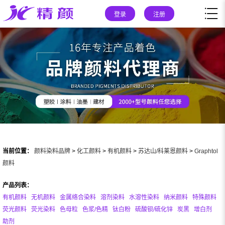
登录
注册
当前位置：
颜料染料品牌
>
化工颜料
>
有机颜料
>
苏达山/科莱恩颜料
>
Graphtol
颜料
产品列表：
有机颜料
无机颜料
金属络合染料
溶剂染料
水溶性染料
纳米颜料
特殊颜料
荧光颜料
荧光染料
色母粒
色浆/色精
钛白粉
硫酸钡/硫化锌
炭黑
增白剂
助剂