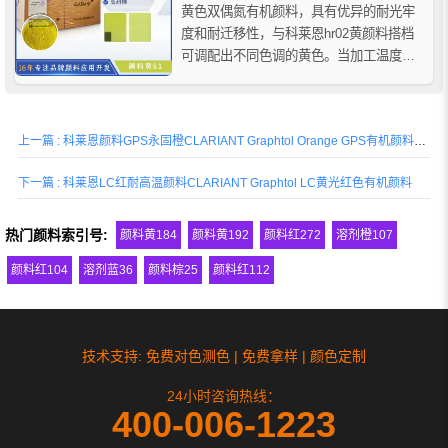
黄色双偶氮有机颜料，具有优异的耐光牢
度和耐迁移性，与科莱恩hr02黄颜料搭档
可调配出不同色调的黄色。当加工温度超
过200℃时，不建议使用。适用于聚氯乙
烯、橡胶、聚烯烃等聚合物的着色应用。
上一篇 : 科莱恩颜料GPS永固橙CLARIANT Graphtol Orange GPS有机颜料橙13
下一篇 : 科莱恩LC红耐高温颜料CLARIANT Graphtol LC黄光红色有机颜料
热门颜料索引号:
颜料黄184
颜料黄192
颜料红272
溶剂橙107
颜料红104
溶剂蓝36
颜料棕25
颜料红112
技术支持: 免费对色测色 | 免费拿样 | 颜色定制
24小时咨询热线：
400-006-1223