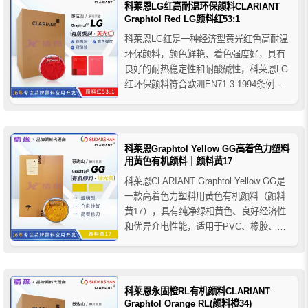
科莱恩LG红高耐温环保颜料CLARIANT
Graphtol Red LG颜料红53:1
科莱恩LG红是一种经济型黄光红色高耐温
环保颜料，颜色鲜艳、着色强度好，具有
良好的耐热稳定性和耐酸碱性，科莱恩LG
红环保颜料符合欧洲EN71-3-1994条例，
适用于消费品、食品包装和玩具的着色，
当同类型另一个产品科莱恩LC红由于Ba钡
离子含量不符合有关国家的消费品、食品
包装和玩具的安全性条例时，推荐使用科
科莱恩Graphtol Yellow GG高着色力塑料
莱恩LG红环保...
用黄色有机颜料｜颜料黄17
科莱恩CLARIANT Graphtol Yellow GG是
一款高着色力塑料用黄色有机颜料（颜料
黄17），具有纯净绿相黄色、良好经济性
和优异介电性能，适用于PVC、橡胶、
PAN纤维及电缆护套等塑料着色应用。
科莱恩永固橙RL有机颜料CLARIANT
Graphtol Orange RL(颜料橙34)