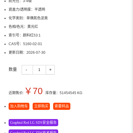
耐光性：
3-4级
遮盖力/透明度：
半透明
化学类别：
单偶氮色淀类
色相/色光：
黄光红
索引号：
颜料红53:1
CAS号：
5160-02-01
更新日期：
2026-07-30
数量
-
+
￥
70
近期售价:
库存量：
51454545
KG
加入购物车
立即购买
索要样品
Graphtol Red LG SDS安全报告
Graphtol Red LG TDS技术报告