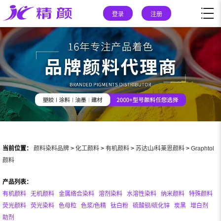
登录
注册
当前位置：
颜料染料品牌
>
化工颜料
>
有机颜料
>
苏达山/科莱恩颜料
>
Graphtol
颜料
产品列表：
有机颜料
无机颜料
金属络合染料
溶剂染料
水溶性染料
纳米颜料
特殊颜料
荧光颜料
荧光染料
色母粒
色浆/色精
钛白粉
硫酸钡/硫化锌
炭黑
增白剂
助剂