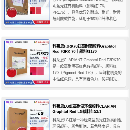
明蓝光红有机颜料（颜料红176，
PR176），具备优异的耐热、耐光、耐候
与耐酸碱性能，适用于塑料和纤维着色，
包括PO、PVC、PS/ABS、PC、PP纤维
及PAN纤维，尤其适合电缆护套、纺丝染
色和低翘曲应用。
科莱恩F3RK70红高耐晒颜料Graphtol
Red F3RK 70｜颜料红170
科莱恩CLARIANT Graphtol Red F3RK70
是一款高耐晒亮红色有机颜料，颜料红
170（Pigment Red 170），呈鲜艳明亮的
中性红色调，具有高着色力、优异耐光性
和良好热稳定性，适用于聚烯烃（PO）、
PP纤维、PAN纤维及PVC等聚合物着色应
用。
科莱恩LG红高耐温环保颜料CLARIANT
Graphtol Red LG颜料红53:1
科莱恩LG红是一种经济型黄光红色高耐温
环保颜料，颜色鲜艳、着色强度好，具有