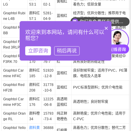
黄相红
LG
53:1
02-1
着色力；低钡含量
Graphtol Rubi
颜料红
5281-
经济型；优异分散性；推荐用于电
蓝相红
你们有免费样品提供吗？
ne L4B
57:1
04-9
缆、薄膜和纤维
你们可以提供配色服务吗？
×
Graphtol Red
颜料红
6410-
高着色力；优异介电性能；高透明
黄相红
欢迎来到本网站，请问有什么可以
BB
38
33-3
性；经济型
帮您？
Graphtol Fire
颜料红
15782
优异分散性；经济型；适用于薄
蓝相红
Red 3RLP
48:3
-05-5
膜、PP纤维、电缆等
立即咨询
稍后再说
Graphtol Red
颜料红
2786-
中性色
高着色力；良好耐光性；聚烯烃中
F3RK 70
170
76-7
红
具有良好耐热稳定性
Graphtol Car
颜料红
51920
良好耐候牢度；适用于PVC、PE薄
蓝相红
mine HF4C
185
-12-8
膜、电缆及人造革
Graphtol Red
颜料红
31778
蓝相红
PVC标准型颜料；优异介电性能
HF2B
208
-10-6
Graphtol Car
颜料红
12225
高透明
高透明性；良好耐牢度
mine HF3C
176
-06-8
蓝相红
Graphtol Oran
颜料橙
15793
纯正鲜
高鲜艳度；优异介电性能；适用于
ge RL
34
-73-4
艳橙色
C-PVC
Graphtol Yello
颜料黄
36888
高着色力；优异分散性；替代二芳
红相黄