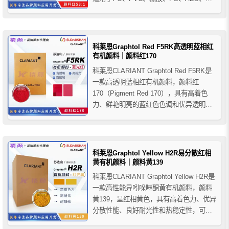
PC、PUR等聚合物着色，不建议用于对耐
光性要求较高以及消费品、食品包装和玩
具等应用。
科莱恩Graphtol Red F5RK高透明蓝相红
有机颜料｜颜料红170
科莱恩CLARIANT Graphtol Red F5RK是
一款高透明蓝相红有机颜料，颜料红
170（Pigment Red 170），具有高着色
力、鲜艳明亮的蓝红色色调和优异透明性
能，同时具备良好的耐光性和耐热性，适
用于PO、PP纤维、PAN纤维等聚合物着
色应用。
科莱恩Graphtol Yellow H2R易分散红相
黄有机颜料｜颜料黄139
科莱恩CLARIANT Graphtol Yellow H2R是
一款高性能异吲哚啉酮黄有机颜料，颜料
黄139，呈红相黄色，具有高着色力、优异
分散性能、良好耐光性和热稳定性，可替
代二芳基黄和铬酸铅颜料，推荐用于PP纤