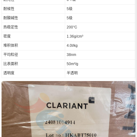
耐候性
5级
耐酸碱性
5级
热稳定性
200℃
密度
1.36g/cm³
堆积体积
4.0l/kg
平均粒径
38nm
比表面积
50m²/g
透明度
半透明