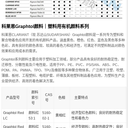
科莱恩Graphtol颜料｜塑料用有机颜料系列
科莱恩CLARIANT（现 苏达山SUDARSHAN）Graphtol颜料是一系列专为塑料和
聚合物着色应用开发的有机颜料产品，涵盖黄色、橙色、红色、蓝色及黑色等多种
色彩，具有良好的颜色表现、较高的着色力和经济性，可满足不同塑料制品对颜色
效果和应用成本的需求。
Graphtol系列颜料主要应用于塑料加工领域，部分产品具有良好的耐热稳定性、耐
迁移性、分散性能及介电性能，适用于PP、PE、PVC、PS/SAN、ABS、PC、
POM、PA、PMMA、TPO、TPU及橡胶等多种聚合物体系。广泛用于注塑、吹塑、
薄膜、板材、工程塑料、电缆护套、纤维及其他塑料制品着色应用，为塑料生产企
业提供经济、高效的着色解决方案。
颜料
CAS
产品型号
索引
色相
主要特点
号
号
Graphtol Red
颜料红
5160-
经济型红色颜料；良好的耐热稳定
黄相红
LC
53:1
02-1
性和着色力
Graphtol Red
颜料红
5160-
经济型颜料；高耐热稳定性；良好