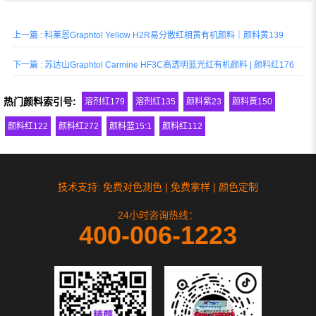
维、聚烯烃及PVC等塑料着色应用。
上一篇 : 科莱恩Graphtol Yellow H2R易分散红相黄有机颜料｜颜料黄139
下一篇 : 苏达山Graphtol Carmine HF3C高透明蓝光红有机颜料 | 颜料红176
热门颜料索引号:
溶剂红179
溶剂红135
颜料紫23
颜料黄150
颜料红122
颜料红272
颜料蓝15:1
颜料红112
技术支持: 免费对色测色 | 免费拿样 | 颜色定制
24小时咨询热线：
400-006-1223