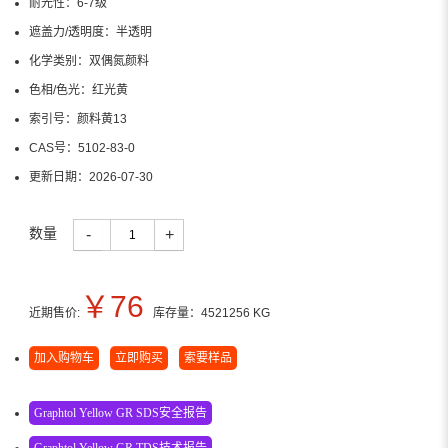
耐光性：
6-7级
遮盖力/透明度：
半透明
化学类别：
双偶氮颜料
色相/色光：
红光黄
索引号：
颜料黄13
CAS号：
5102-83-0
更新日期：
2026-07-30
数量
-
+
￥
76
近期售价:
库存量：
4521256
KG
加入购物车
立即购买
索要样品
Graphtol Yellow GR SDS安全报告
Graphtol Yellow GR TDS技术报告