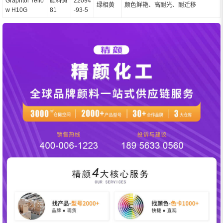
Graphtol Yello
颜料黄
22094
绿相黄
颜色鲜艳、高耐光、耐迁移
w H10G
81
-93-5