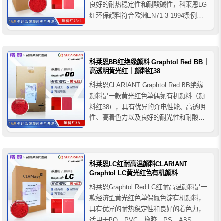
良好的耐热稳定性和耐酸碱性，科莱恩LG
红环保颜料符合欧洲EN71-3-1994条例，
适用于消费品、食品包装和玩具的着色，
当同类型另一个产品科莱恩LC红由于Ba钡
离子含量不符合有关国家的消费品、食品
包装和玩具的安全性条例时，推荐使用科
科莱恩BB红绝缘颜料 Graphtol Red BB｜
莱恩LG红环保...
高透明黄光红｜颜料红38
科莱恩CLARIANT Graphtol Red BB绝缘
颜料是一款黄光红色单偶氮有机颜料（颜
料红38），具有优异的介电性能、高透明
性、高着色力以及良好的耐光性和耐酸碱
性，适用于对介电性能有要求的聚合物着
色，推荐用于PAN纤维、PVC及橡胶等聚
合物，不推荐用于加工温度高于200℃的
聚合物体系。
科莱恩LC红耐高温颜料CLARIANT
Graphtol LC黄光红色有机颜料
科莱恩Graphtol Red LC红耐高温颜料是一
款经济型黄光红色单偶氮色淀有机颜料，
具有优异的耐热稳定性和良好的着色力，
适用于PO、PVC、橡胶、PS、ABS、