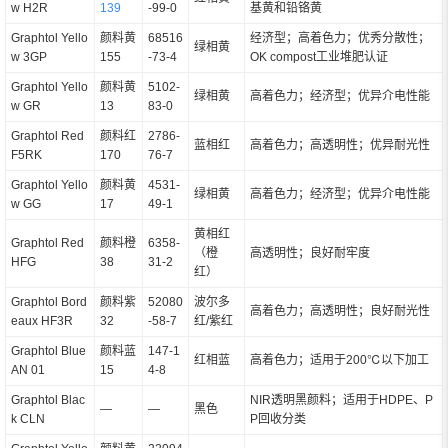
w H2R
139
-99-0
基黄和铅铬黄
Graphtol Yello
颜料黄
68516
经济型；高着色力；优秀分散性；
绿相黄
w 3GP
155
-73-4
OK compost工业堆肥认证
Graphtol Yello
颜料黄
5102-
绿相黄
高着色力；经济型；优异介电性能
w GR
13
83-0
Graphtol Red
颜料红
2786-
蓝相红
高着色力；高透明性；优异耐光性
F5RK
170
76-7
Graphtol Yello
颜料黄
4531-
绿相黄
高着色力；经济型；优异介电性能
w GG
17
49-1
黄相红
Graphtol Red
颜料橙
6358-
（橙
高透明性；良好耐牢度
HFG
38
31-2
红）
Graphtol Bord
颜料紫
52080
波尔多
高着色力；高透明性；良好耐光性
eaux HF3R
32
-58-7
红/紫红
Graphtol Blue
颜料蓝
147-1
红相蓝
高着色力；适用于200℃以下加工
AN 01
15
4-8
Graphtol Blac
NIR透明黑颜料；适用于HDPE、P
—
—
黑色
k CLN
P回收分类