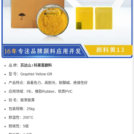
品 牌：
苏达山 / 科莱恩颜料
型 号：
Graphtol Yellow GR
产品特点：
高着色力、高耐光、耐酸碱、绝缘性好
应用领域：
PE、橡胶Rubber、软质PVC
别 名：
联苯胺黄
包装规格：
25kg
耐温性：
200℃
耐候性：
5级