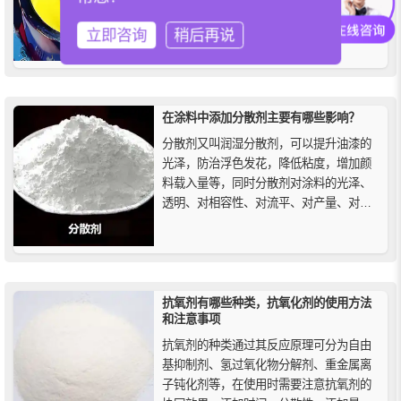
为一种必不可少的添加剂，增强了颜料在
立即咨询
稍后再说
液体介质中的稳定性。通过使用颜料分散
剂可以防止颜料和填充剂颗粒的重新组
合。这些分散剂通过吸附到颗粒表面实
现，形成带电屏障，通过电荷斥力效应或
位阻效应阻碍颜料颗粒的紧密接近。
在涂料中添加分散剂主要有哪些影响？
分散剂又叫润湿分散剂，可以提升油漆的
光泽，防治浮色发花，降低粘度，增加颜
料载入量等，同时分散剂对涂料的光泽、
透明、对相容性、对流平、对产量、对着
色强度等方面有着重要影响。
抗氧剂有哪些种类，抗氧化剂的使用方法
和注意事项
抗氧剂的种类通过其反应原理可分为自由
基抑制剂、氢过氧化物分解剂、重金属离
子钝化剂等，在使用时需要注意抗氧剂的