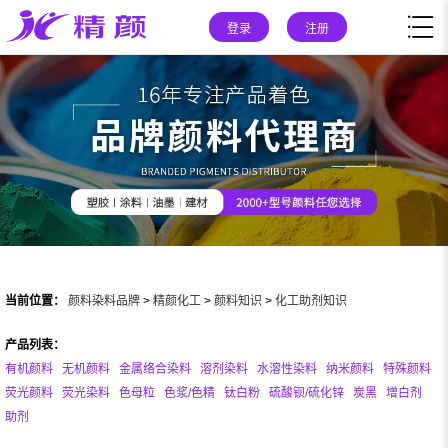
登录
注册
当前位置：
颜料染料品牌
>
精颜化工
>
颜料知识
>
化工助剂知识
产品列表：
有机颜料
无机颜料
金属络合染料
溶剂染料
水溶性染料
纳米颜料
特殊颜料
荧光颜料
荧光染料
色母粒
色浆/色精
钛白粉
硫酸钡/硫化锌
炭黑
增白剂
助剂