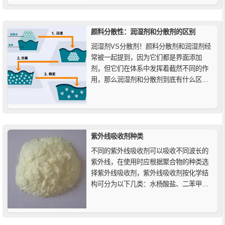
升颜料稳定性，特别是在水性涂料体系中
的应用。
颜料分散性：润湿剂和分散剂的区别
润湿剂VS分散剂！颜料分散剂和润湿剂经
常被一起提到，因为它们都是界面添加
剂，但它们在体系中发挥着截然不同的作
用，那么润湿剂和分散剂到底有什么区别
呢？
紫外线吸收剂种类
不同的紫外线吸收剂可以吸收不同波长的
紫外线，在使用时应根据聚合物的种类选
择紫外线吸收剂，紫外线吸收剂按化学结
构可分为以下几类：水杨酸盐、二苯甲
酮、苯并三唑、取代丙烯腈、三嗪类等，
下面上海精化工就为大家详细介绍一下。