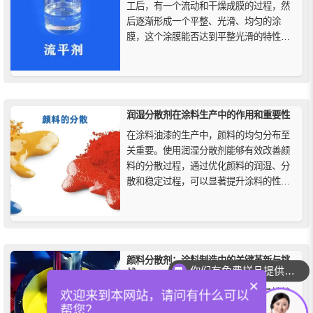
工后，有一个流动和干燥成膜的过程，然
后逐渐形成一个平整、光滑、均匀的涂
膜，这个涂膜能否达到平整光滑的特性，
称为流平性。它的作用机理是消除表面张
力梯度，降低体系表面张力。
润湿分散剂在涂料生产中的作用和重要性
在涂料油漆的生产中，颜料的均匀分布至
关重要。使用润湿分散剂能够有效改善颜
料的分散过程，通过优化颜料的润湿、分
散和稳定过程，可以显著提升涂料的性
能，防止絮凝现象的发生，从而提高涂料
的整体性能。
颜料分散剂：涂料制造中的关键革新与挑
你们有免费样品提供吗？
战
×
颜料分散过程通常是涂料制造中最具挑战
欢迎来到本网站，请问有什么可以
性、最耗时和耗能的环节，颜料分散剂作
帮您？