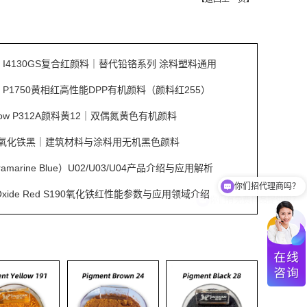
Red I4130GS复合红颜料｜替代铅铬系列 涂料塑料通用
Red P1750黄相红高性能DPP有机颜料（颜料红255）
ellow P312A颜料黄12｜双偶氮黄色有机颜料
S353氧化铁黑｜建筑材料与涂料用无机黑色颜料
你们招代理商吗？
amarine Blue）U02/U03/U04产品介绍与应用解析
你们有免费样品提供吗？
on Oxide Red S190氧化铁红性能参数与应用领域介绍