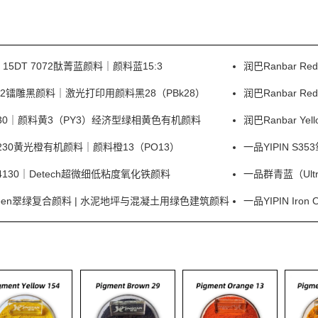
e 15DT 7072酞菁蓝颜料｜颜料蓝15:3
润巴Ranbar 
 I0332镭雕黑颜料｜激光打印用颜料黑28（PBk28）
润巴Ranbar 
ow P330｜颜料黄3（PY3）经济型绿相黄色有机颜料
润巴Ranbar Y
e P230黄光橙有机颜料｜颜料橙13（PO13）
一品YIPIN 
30｜Detech超微细低粘度氧化铁颜料
一品群青蓝（Ultr
d Green翠绿复合颜料 | 水泥地坪与混凝土用绿色建筑颜料
一品YIPIN Ir