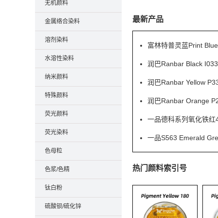
无机颜料
最新产品
金属络合染料
溶剂染料
富林特普灵蓝Print Blu
水溶性染料
润巴Ranbar Black
纳米颜料
润巴Ranbar Yell
特殊颜料
润巴Ranbar Orang
荧光颜料
一品德科系列氧化铁红41
荧光染料
一品S563 Emeral
色母粒
热门颜料索引号
色浆/色精
钛白粉
硫酸钡/硫化锌