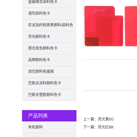
金属络合染料色卡
溶剂染料色卡
尼龙加纤耐蒸煮颜料/染料色
卡
荧光颜料色卡
感光变色颜料色卡
品牌颜料色卡
润巴颜料色度图
巴斯夫涂料颜料色卡
巴斯夫塑胶颜料色卡
产品列表
上一篇：
荧光黄6G
有机颜料
下一篇：
荧光红BK