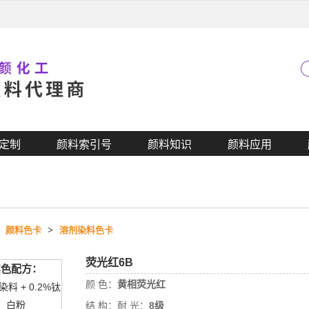
定制
颜料索引号
颜料知识
颜料应用
>
颜料色卡
>
溶剂染料色卡
荧光红6B
实色配方：
颜 色：
黄相荧光红
%染料 + 0.2%钛
白粉
结 构：
耐 光：
8级