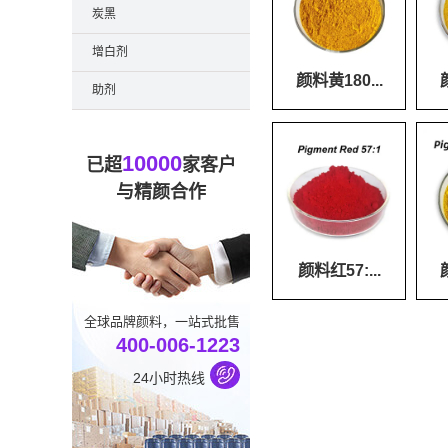
炭黑
增白剂
颜料黄180...
助剂
10000
已超
家客户
与精颜合作
颜料红57:...
全球品牌颜料，一站式批售
400-006-1223
24小时热线