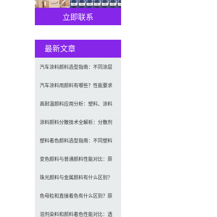
立即联系
最新文章
汽车涂料颜料选型指南：不同涂层
应用要求、OEM与修补漆用颜料区
汽车涂料用颜料有哪些？性能要求
别及常见问题
及常用颜料类型介绍
高耐温颜料应用分析：塑料、涂料
及工程材料的选型原则与行业实践
涂料颜料分散技术全解析：分散剂
选型、研磨工艺及常见问题解决
塑料着色颜料选型指南：不同塑料
材料如何选择合适颜料？
变色颜料与普通颜料性能对比：原
理、特点及应用差异解析
珠光颜料与金属颜料有什么区别？
原理、效果与应用对比
色母粒和直接着色有什么区别？原
理、性能与应用全面对比
溶剂染料和颜料着色性能对比：透