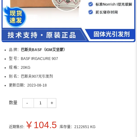
品 牌：
巴斯夫BASF（IGM艾坚蒙）
型 号：
BASF IRGACURE 907
规 格：
20KG
别 名：
巴斯夫907光引发剂
更新日期：
2023-08-18
数量
-
+
￥
104.5
近期售价:
库存量：
2122651
KG