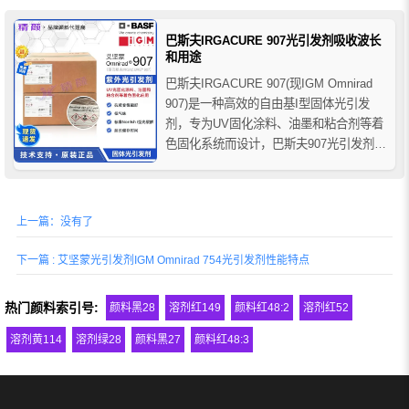
及塑料表面的丙烯酸光固化清漆体系等。
精颜光引发剂厂家价格批发。
巴斯夫IRGACURE 907光引发剂吸收波长
和用途
巴斯夫IRGACURE 907(现IGM Omnirad
907)是一种高效的自由基I型固体光引发
剂，专为UV固化涂料、油墨和粘合剂等着
色固化系统而设计，巴斯夫907光引发剂吸
收波长230-303nm，高吸光度使其特别适
用于紫外线固化油墨和着色涂层，推荐用
于UV光固化油墨和用于纸张、金属和塑料
上一篇：没有了
材料表面的UV紫外光固化清...
下一篇 : 艾坚蒙光引发剂IGM Omnirad 754光引发剂性能特点
热门颜料索引号:
颜料黑28
溶剂红149
颜料红48:2
溶剂红52
溶剂黄114
溶剂绿28
颜料黑27
颜料红48:3