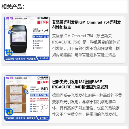
相关产品：
艾坚蒙光引发剂IGM Omnirad 754光引发
剂性能特点
艾坚蒙IGM Omnirad 754（原巴斯夫
IRGACURE 754）是一种低黄变的液体光
引发剂，用于有效引发不饱和预聚物（例
如丙烯酸酯）与单官能或多官能乙烯基单
体的光聚合，754光引发剂性能：在低残留
气味、固化后低排放和高效聚合的要求之
间取得了良好的平衡，另一个特点是固化
后黄变最少。
巴斯夫光引发剂184德国BASF
IRGACURE 184D艳佳固光引发剂
德国巴斯夫光引发剂184是一种高效的不黄
变紫外光引发剂，易溶于有机溶剂和单
体，具有高的光引发活性、优良的热稳定
性及不产生黄变性，是常用的光引发剂，
主要用于引发丙烯酸酯和甲基丙烯酸酯等
体系的快速固化，应用于涂于纸张、金属