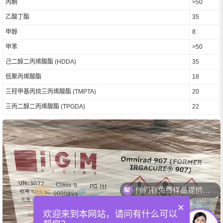
丙酮
>50
乙酸丁酯
35
甲醇
8
甲苯
>50
己二醇二丙烯酸酯 (HDDA)
35
低聚丙烯酸酯
18
三羟甲基丙烷三丙烯酸酯 (TMPTA)
20
三丙二醇二丙烯酸酯 (TPGDA)
22
你们可以提供配色服务吗？
×
欢迎来到本网站，请问有什么可以