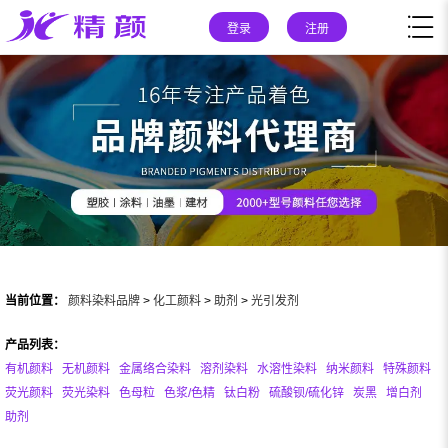
登录
注册
当前位置：
颜料染料品牌
>
化工颜料
>
助剂
>
光引发剂
产品列表：
有机颜料
无机颜料
金属络合染料
溶剂染料
水溶性染料
纳米颜料
特殊颜料
荧光颜料
荧光染料
色母粒
色浆/色精
钛白粉
硫酸钡/硫化锌
炭黑
增白剂
助剂