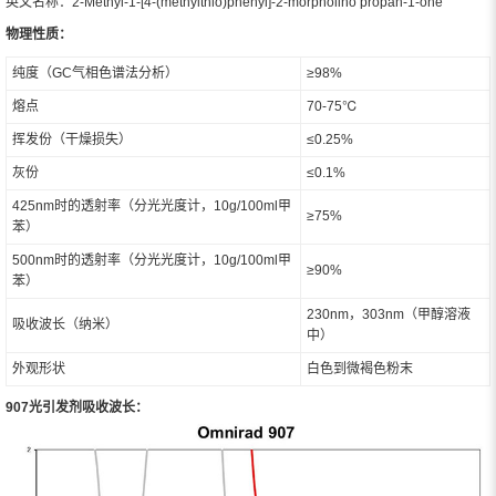
英文名称：2-Methyl-1-[4-(methylthio)phenyl]-2-morpholino propan-1-one
物理性质：
纯度（GC气相色谱法分析）
≥98%
熔点
70-75℃
挥发份（干燥损失）
≤0.25%
灰份
≤0.1%
425nm时的透射率（分光光度计，10g/100ml甲
≥75%
苯）
500nm时的透射率（分光光度计，10g/100ml甲
≥90%
苯）
230nm，303nm（甲醇溶液
吸收波长（纳米）
中）
外观形状
白色到微褐色粉末
907光引发剂吸收波长：