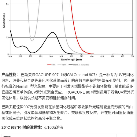
产品性能：
巴斯夫IRGACURE 907（现IGM Omnirad 907）是一种专为UV光固化
涂料、油墨和粘合剂等着色固化系统而设计的高效自由基I型固体光引发剂，它可进
行标准的Norrish I型光裂解，主要用于引发丙烯酸酯等不饱和预聚物与单官能或多
官能乙烯基单体的UV紫外光聚合反应，IRGACURE 907特别适用于着色UV紫外光
固化体系，以提供长期不黄变和延长储存时间。
巴斯夫艳佳固907光引发剂能在油墨固化过程中吸收紫外光辐射能量而形成的自由
基或阳离子，引发单体和低聚物发生聚合、交联和接枝反应，并在短时间里使油墨
固化成三维网状结构的高分子聚合物。
20°C (68°F) 时的溶解性：
g/100g溶液