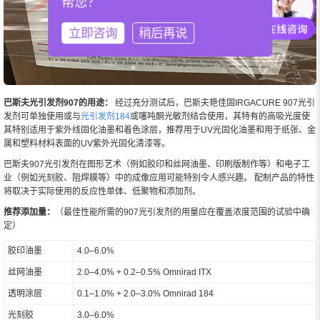
帮您？
立即咨询
稍后再说
巴斯夫光引发剂907的用途：
经过充分测试后，巴斯夫艳佳固IRGACURE 907光引
发剂可单独使用或与
光引发剂184
或噻吨酮光敏剂结合使用，其特有的高吸光度使
其特别适用于紫外线固化油墨和着色涂层，推荐用于UV光固化油墨和用于纸张、金
属和塑料材料表面的UV紫外光固化清漆等。
巴斯夫907光引发剂在图形艺术（例如胶印和丝网油墨、印刷版制作等）和电子工
业（例如光刻胶、阻焊膜等）中的成像应用可能特别令人感兴趣。 配制产品的特性
将取决于实际使用的反应性单体、低聚物和添加剂。
推荐添加量：
（最佳性能所需的907光引发剂的用量应在覆盖浓度范围的试验中确
定）
胶印油墨
4.0–6.0%
丝网油墨
2.0–4.0% + 0.2–0.5% Omnirad ITX
透明涂层
0.1–1.0% + 2.0–3.0% Omnirad 184
光刻胶
3.0–6.0%