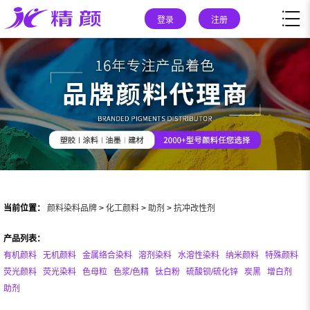
登录
注册
当前位置：
颜料染料品牌
>
化工颜料
>
助剂
>
抗冲改性剂
产品列表：
有机颜料
无机颜料
金属络合染料
溶剂染料
水溶性染料
纳米颜料
特殊颜料
荧光颜料
荧光染料
色母粒
色浆/色精
钛白粉
硫酸钡/硫化锌
炭黑
增白剂
助剂