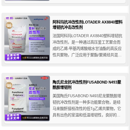
优异的流动性和抗冲击性，广泛应用于聚
丙烯和聚乙烯的改性、注塑成型以及耐用
消费品中。
阿科玛抗冲改性剂LOTADER AX8840塑料
增韧抗冲击改性剂
法国阿科玛LOTADER AX8840塑料增韧抗
冲改性剂，是一种通过高压釜工艺聚合而
成的乙烯-甲基丙烯酸缩水甘油酯的高反应
性共聚物，广泛应用于聚酯/聚烯烃共混物
的相容剂、沥青改性添加剂和层压结构胶
粘剂，可提升材料的耐冲击性能。
陶氏尼龙抗冲改性剂FUSABOND N493聚
酰胺增韧剂
美国陶氏FUSABOND N493尼龙聚酰胺增
韧抗冲改性剂是一种多功能聚合物，是经
马来酸酐接枝改性的低Tg乙烯共聚物，它
具有出色的室温和低温增韧性，良好的流
动性，优良的兼容性和加工性能等优点。
主要用于聚合物改性，特别是聚酰胺增韧