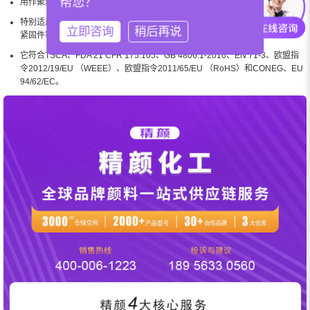
帮您？
用作聚烯烃与金属、聚酰胺、纤维素和玻璃纤维之间的粘合促进剂；
特别适用于汽车和工业应用中的聚酰胺，包括工程盖、进气歧管、电缆扎带、
立即咨询
稍后再说
紧固件等；
它符合TSCA、FDA 21 CFR 175.105、GB 4806.1-2016、EN 71-3、欧盟指
令2012/19/EU （WEEE）、欧盟指令2011/65/EU （RoHS）和CONEG、EU
94/62/EC。