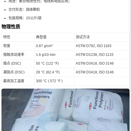
用途：聚合物改性剂；电线和电缆应用；
交付形态：固体颗粒
包装规格：25公斤/袋
物理性质
特性
典型值
测试方法
密度
0.87 g/cm³
ASTM D792, ISO 1183
熔融流动速率
1.6 g/10 min
ASTM D1238, ISO 1133
熔点 (DSC)
50 °C (122 °F)
ASTM D3418, ISO 3146
凝固点 (DSC)
28 °C (82.4 °F)
ASTM D3418, ISO 3146
最高加工温度
300 °C ( 572 °F )