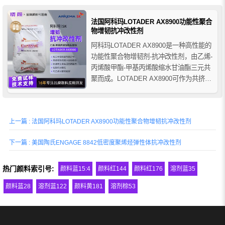
和聚酰胺共混物的抗冲改性剂。
法国阿科玛LOTADER AX8900功能性聚合
物增韧抗冲改性剂
阿科玛LOTADER AX8900是一种高性能的
功能性聚合物增韧剂-抗冲改性剂，由乙烯-
丙烯酸甲酯-甲基丙烯酸缩水甘油酯三元共
聚而成。LOTADER AX8900可作为共挤粘
合剂、抗冲改性剂、增容剂和耦合剂等，
在提高工程热塑性塑料的冲击强度、改善
多层结构的附着力方面表现出色。
上一篇 : 法国阿科玛LOTADER AX8900功能性聚合物增韧抗冲改性剂
下一篇 : 美国陶氏ENGAGE 8842低密度聚烯烃弹性体抗冲改性剂
热门颜料索引号:
颜料蓝15:4
颜料红144
颜料红176
溶剂蓝35
颜料蓝28
溶剂蓝122
颜料黄181
溶剂棕53