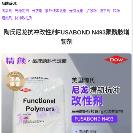
品牌系列：
抗氧剂
光稳定剂
分散剂
紫外线吸收剂
光引发剂
扩散粉
流平剂
蜡粉
阻燃剂
抗冲改性剂
陶氏尼龙抗冲改性剂FUSABOND N493聚酰胺增
韧剂