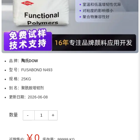
品 牌：
陶氏DOW
型 号：
FUSABOND N493
规 格：
25KG
别 名：
聚酰胺增韧剂
更新日期：
2026-06-08
数量
-
+
￥
0
近期售价:
库存量：
99999
KG