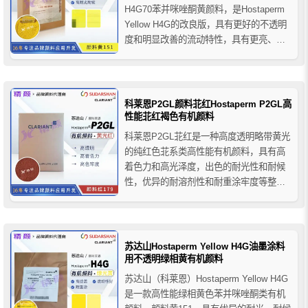
H4G70苯并咪唑酮黄颜料，是Hostaperm
Yellow H4G的改良版，具有更好的不透明
度和明显改善的流动特性，具有更亮、更
干净的饱和色调。其改进的流变特性有助
于提高生产经济性，允许在研磨基料中添
加更高的颜料而不会对光泽产生不利影
响。推荐用于工业涂料和汽...
科莱恩P2GL颜料苝红Hostaperm P2GL高
性能苝红褐色有机颜料
科莱恩P2GL苝红是一种高度透明略带黄光
的纯红色苝系类高性能有机颜料，具有高
着色力和高光泽度，出色的耐光性和耐候
性，优异的耐溶剂性和耐重涂牢度等整体
色牢度性能，主要用于汽车涂料的着色应
用，推荐用于汽车原厂漆、汽车修补漆、
工业漆(通用)、粉末涂料等各种户外用油漆
涂料，水性底漆中的金属漆和珠光色调，
苏达山Hostaperm Yellow H4G油墨涂料
也用作可水稀释的固体色...
用不透明绿相黄有机颜料
苏达山（科莱恩）Hostaperm Yellow H4G
是一款高性能绿相黄色苯并咪唑酮类有机