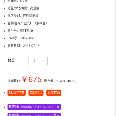
耐光性：
6-7级
遮盖力/透明度：
高透明
化学类别：
喹吖啶酮红
色相/色光：
蓝光红（紫红色）
索引号：
颜料紫19
CAS号：
1047-16-1
更新日期：
2026-07-15
数量
-
+
￥
675
近期售价:
库存量：
51451245
KG
加入购物车
立即购买
索要样品
科莱恩Hostaperm Red E5B02 SDS中文
科莱恩Hostaperm Red E5B02 SDS英文