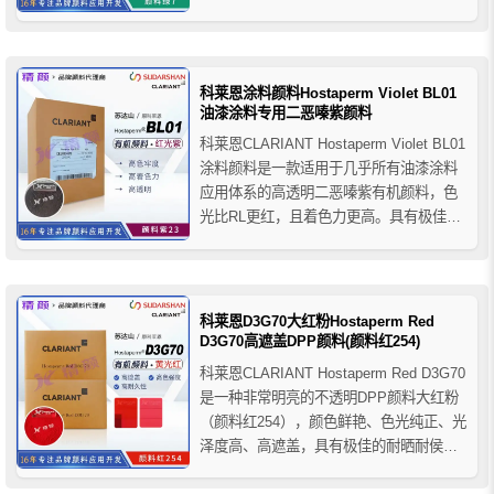
光耐候性、耐酸碱性和耐溶剂性等色牢度
性能，分散性好，可用于调制实色漆和金
属闪光漆，推荐用于汽车原厂漆、修补
漆、工业涂料(通用)、装饰涂料、粉末涂料
科莱恩涂料颜料Hostaperm Violet BL01
等。
油漆涂料专用二恶嗪紫颜料
科莱恩CLARIANT Hostaperm Violet BL01
涂料颜料是一款适用于几乎所有油漆涂料
应用体系的高透明二恶嗪紫有机颜料，色
光比RL更红，且着色力更高。具有极佳的
耐光性和耐候性，着色力高于市场中同类
产品。可用于调制实色漆和金属闪光漆，
与酞菁蓝颜料拼色可得到红光的蓝。
科莱恩D3G70大红粉Hostaperm Red
D3G70高遮盖DPP颜料(颜料红254)
科莱恩CLARIANT Hostaperm Red D3G70
是一种非常明亮的不透明DPP颜料大红粉
（颜料红254），颜色鲜艳、色光纯正、光
泽度高、高遮盖，具有极佳的耐晒耐侯性
和良好的耐热性，着色力比D2G70高，可