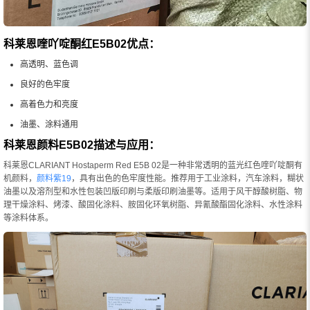
科莱恩喹吖啶酮红E5B02优点：
高透明、蓝色调
良好的色牢度
高着色力和亮度
油墨、涂料通用
科莱恩颜料E5B02描述与应用：
科莱恩CLARIANT Hostaperm Red E5B 02是一种非常透明的蓝光红色喹吖啶酮有
机颜料，
颜料紫19
，具有出色的色牢度性能。推荐用于工业涂料，汽车涂料，糊状
油墨以及溶剂型和水性包装凹版印刷与柔版印刷油墨等。适用于风干醇酸树脂、物
理干燥涂料、烤漆、酸固化涂料、胺固化环氧树脂、异氰酸酯固化涂料、水性涂​​料
等涂料体系。