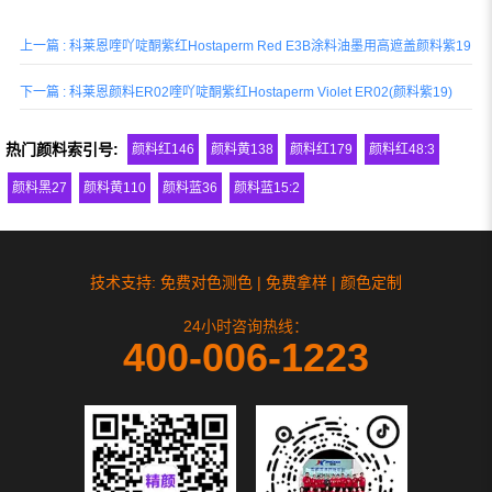
用于调制实色漆，推荐用于工业涂料、汽
车涂料、装饰涂料和印刷油墨等行业的着
上一篇 : 科莱恩喹吖啶酮紫红Hostaperm Red E3B涂料油墨用高遮盖颜料紫19
色应用。
下一篇 : 科莱恩颜料ER02喹吖啶酮紫红Hostaperm Violet ER02(颜料紫19)
热门颜料索引号:
颜料红146
颜料黄138
颜料红179
颜料红48:3
颜料黑27
颜料黄110
颜料蓝36
颜料蓝15:2
技术支持: 免费对色测色 | 免费拿样 | 颜色定制
24小时咨询热线：
400-006-1223