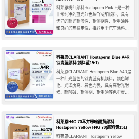
科莱恩桃红颜料Hostaperm Pink E是一种
非常纯净的蓝光红色喹吖啶酮颜料，具有
优异的耐光耐候性、耐溶剂性、耐重涂性
和良好的热稳定性，推荐用于汽车涂料、
工业涂料、装饰涂料、糊状油墨以及溶剂
型和水性包装凹版印刷和柔版印刷油墨。
科莱恩CLARIANT Hostaperm Blue A4R
钛青蓝颜料(颜料蓝15:1)
科莱恩CLARIANT Hostaperm Blue A4R是
一种红光蓝色的钛青蓝有机颜料，颜色鲜
艳、光泽度高、着色力强，具有高耐光耐
候、耐酸碱、耐溶剂、耐重涂等色牢度性
能，对芳香族溶剂稳定，色调相比科莱恩
Hostaperm A2R明显更红相且更纯净，推
荐用于工业涂料和装饰涂料；适用于风干
醇酸树脂、物理干燥涂料、烤漆、...
科莱恩H4G 70苯并咪唑酮黄颜料
Hostaperm Yellow H4G 70(颜料黄151)
科莱恩CLARIANT Hostaperm Yellow