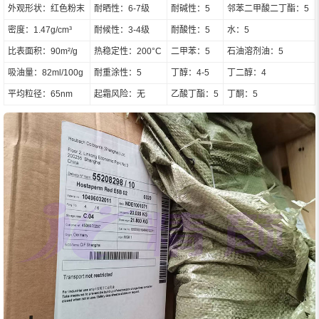
外观形状：红色粉末
耐晒性：6-7级
耐碱性：5
邻苯二甲酸二丁酯：5
密度：1.47g/cm³
耐候性：3-4级
耐酸性：5
水：5
比表面积：90m²/g
热稳定性：200°C
二甲苯：5
石油溶剂油：5
吸油量：82ml/100g
耐重涂性：5
丁醇：4-5
丁二醇：4
平均粒径：65nm
起霜风险：无
乙酸丁酯：5
丁酮：5