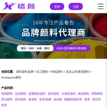
登录
注册
当前位置：
颜料染料品牌
>
化工颜料
>
有机颜料
>
苏达山/科莱恩颜料
>
Hostaperm颜料
产品列表：
有机颜料
无机颜料
金属络合染料
溶剂染料
水溶性染料
纳米颜料
特殊颜料
荧光颜料
荧光染料
色母粒
色浆/色精
钛白粉
硫酸钡/硫化锌
炭黑
增白剂
助剂