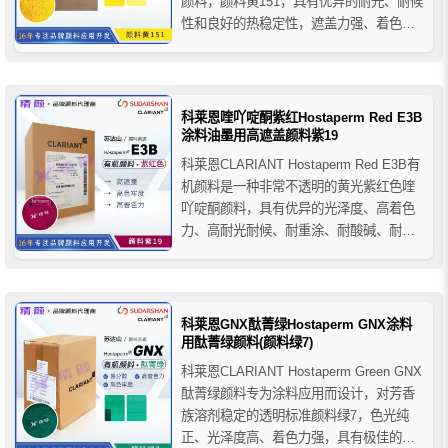
颜料，颜料黄151，具有优异的耐光、耐候
性和良好的热稳定性，遮盖力强、着色力
高。广泛应用于糊状油墨、溶剂型及水性
包装凹版/柔版油墨，以及汽车涂料、工业
涂料等需长期色彩稳定的场景，兼具良好
的耐溶剂性和加工适应性，是油墨与涂料
科莱恩喹吖啶酮紫红Hostaperm Red E3B
配色的...
涂料油墨用高遮盖颜料紫19
科莱恩CLARIANT Hostaperm Red E3B有
机颜料是一种非常不透明的黄光紫红色喹
吖啶酮颜料，具有优异的光泽度、高着色
力、高耐光耐候、耐重涂、耐酸碱、耐溶
剂性等整体色牢度性能，属于Hostaperm
系列颜料中性能较高的一个型号，推荐用
于工业涂料，汽车涂料，装饰涂料，胶
印，丝网印刷和锡印刷油墨等。
科莱恩GNX酞菁绿Hostaperm GNX涂料
用酞菁绿颜料(颜料绿7)
科莱恩CLARIANT Hostaperm Green GNX
酞菁绿颜料专为涂料应用而设计，对芳香
族溶剂稳定的透明标准颜料绿7，色光纯
正、光泽度高、着色力强，具有极佳的耐