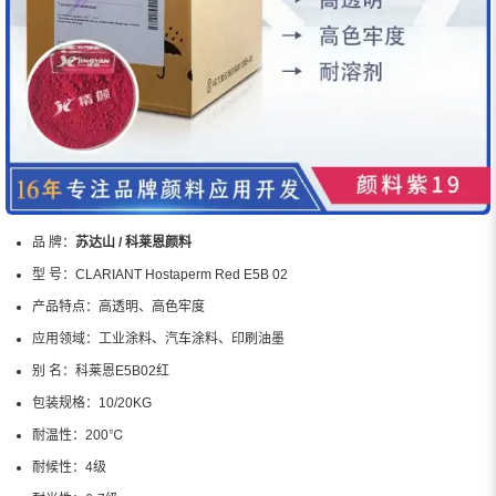
品 牌：
苏达山 / 科莱恩颜料
型 号：
CLARIANT Hostaperm Red E5B 02
产品特点：
高透明、高色牢度
应用领域：
工业涂料、汽车涂料、印刷油墨
别 名：
科莱恩E5B02红
包装规格：
10/20KG
耐温性：
200℃
耐候性：
4级