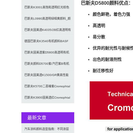
巴斯夫D5800颜料优点：
BASF Cromophta
巴斯夫K3001高饱和透明红光棕色
颜色鲜艳，着色力强
偶氮缩合颜料(颜料棕23)
巴斯夫L0990高透明绿相黄颜料_颜
高透明
料黄128
巴斯夫固美透K4035/2B红高透明有
易分散
机颜料_颜料红221
德国巴斯夫K3540有机颜料BASF
优异的耐光性与耐候
Cromophtal
巴斯夫固美透紫D5800高透明有机
出色的耐溶剂性
颜料
巴斯夫颜料D5700紫/汽巴紫B有机
耐迁移性好
颜料BASF Cromo
巴斯夫固美透K1500/GR黄高性能
环保有机颜料
巴斯夫K5700二恶嗪紫Cromophtal
Violet
巴斯夫K3900固美透红Cromophtal
Red K39
最新文章
汽车涂料颜料选型指南：不同涂层