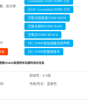
Cromophtal Violet D5800 TDS
散、耐迁移
BASF Cromophtal D5800 TDS
巴斯夫固美透D5800 MSDS
巴斯夫颜料D5800 RoHS
巴斯夫D5800 REACh
KG
DIC D5800食品接触合规声明
样品
DIC D5800质量规格书
透紫D5800高透明有机颜料
相关信息
耐候性：
4-5级
颜料
色相/色光：
蓝紫色