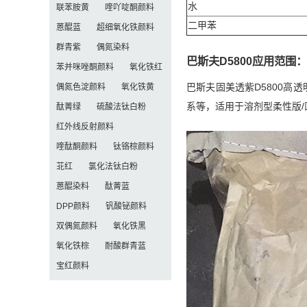
水
联苯胺黄
喹吖啶酮颜料
二甲苯
蒽醌蓝
超细氧化铁颜料
群青紫
偶氮染料
巴斯夫D5800应用范围：
苯并咪唑酮颜料
氧化铁红
巴斯夫固美透紫D5800高
偶氮色淀颜料
氧化铁黄
系等，适用于溶剂型柔性版
酞菁绿
硫酸法钛白粉
红外线反射颜料
喹酞酮颜料
钛铬棕颜料
苝红
氯化法钛白粉
蒽醌染料
酞菁蓝
DPP颜料
钒酸铋颜料
双偶氮颜料
氧化铁黑
氧化铁棕
耐酸群青蓝
宝红颜料