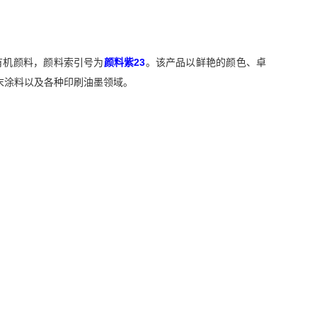
恶嗪类有机颜料，颜料索引号为
颜料紫23
。该产品以鲜艳的颜色、卓
末涂料以及各种印刷油墨领域。