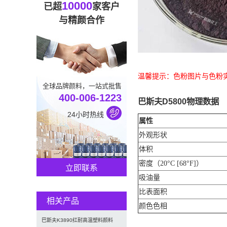
10000
已超
家客户
与精颜合作
温馨提示：色粉图片与色粉
全球品牌颜料，一站式批售
400-006-1223
巴斯夫D5800物理数据
24小时热线
属性
外观形状
体积
密度（20°C [68°F]）
立即联系
吸油量
比表面积
相关产品
颜色色相
巴斯夫K3890红耐高温塑料颜料