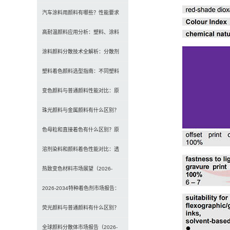
应用要求、OEM与修补漆用颜料
汽车涂料用颜料有哪些？性能要求
及常用颜料类型介绍
高耐温颜料应用分析：塑料、涂料
及工程材料的选型原则与行业实践
涂料颜料分散技术全解析：分散剂
选型、研磨工艺及常见问题解决
塑料着色颜料选型指南：不同塑料
材料如何选择合适颜料？
变色颜料与普通颜料性能对比：原
理、特点及应用差异解析
珠光颜料与金属颜料有什么区别？
原理、效果与应用对比
色母粒和直接着色有什么区别？原
理、性能与应用全面对比
溶剂染料和颜料着色性能对比：透
明性、耐候性与应用选择全解析
热致变色材料市场展望（2026-
2034）：2034年将达3
2026-2034特种着色剂市场报告：
规模、份额、趋势及预测
荧光颜料与普通颜料有什么区别？
发光原理、性能对比及应用解析
全球颜料分散体市场报告（2026-