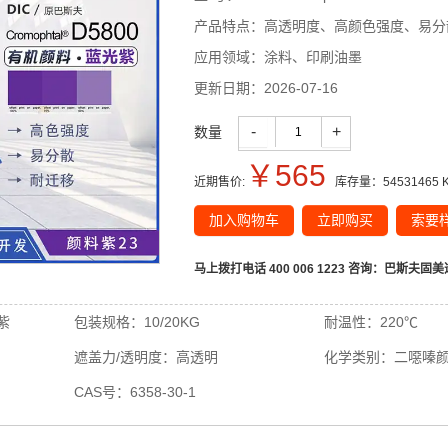
产品特点：
高透明度、高颜色强度、易分
应用领域：
涂料、印刷油墨
更新日期：
2026-07-16
-
+
数量
￥
565
近期售价:
库存量：
54531465
加入购物车
立即购买
索要
马上拨打电话 400 006 1223 咨询：
巴斯夫固美
紫
包装规格：
10/20KG
耐温性：
220℃
遮盖力/透明度：
高透明
化学类别：
二噁嗪
CAS号：
6358-30-1