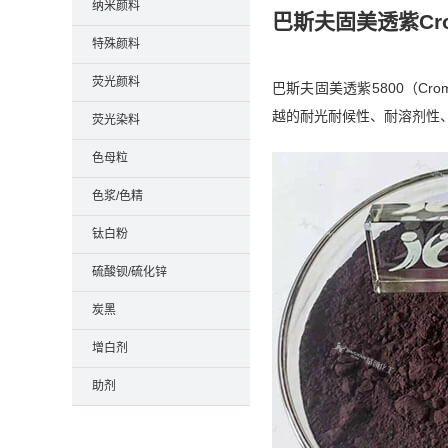
纳米颜料
巴斯夫固美透紫Cromo
特殊颜料
荧光颜料
巴斯夫固美透紫5800（Cro
越的耐光耐候性、耐溶剂性
荧光染料
色母粒
色浆/色精
钛白粉
硫酸钡/硫化锌
炭黑
增白剂
助剂