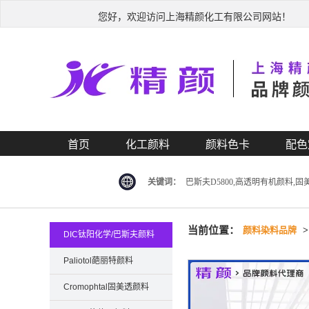
您好，欢迎访问上海精颜化工有限公司网站！
首页
化工颜料
颜料色卡
配色
关键词：
巴斯夫D5800,高透明有机颜料,固
当前位置：
颜料染料品牌
DIC钛阳化学/巴斯夫颜料
Paliotol葩丽特颜料
Cromophtal固美透颜料