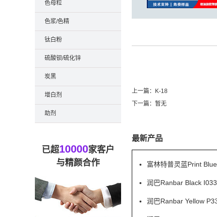
色母粒
色浆/色精
钛白粉
硫酸钡/硫化锌
炭黑
上一篇：
K-18
增白剂
下一篇：暂无
助剂
最新产品
10000
已超
家客户
与精颜合作
富林特普灵蓝Print Blu
润巴Ranbar Black
润巴Ranbar Yell