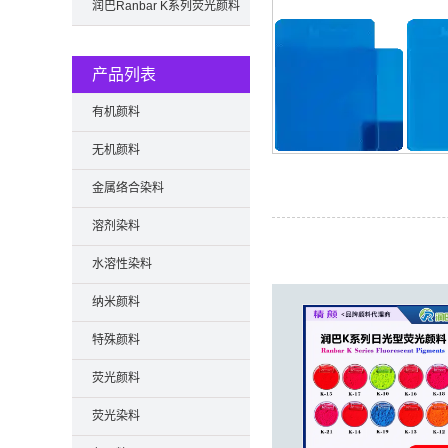
色卡
润巴Ranbar K系列荧光颜料
色卡
产品列表
有机颜料
无机颜料
金属络合染料
溶剂染料
水溶性染料
纳米颜料
特殊颜料
荧光颜料
荧光染料