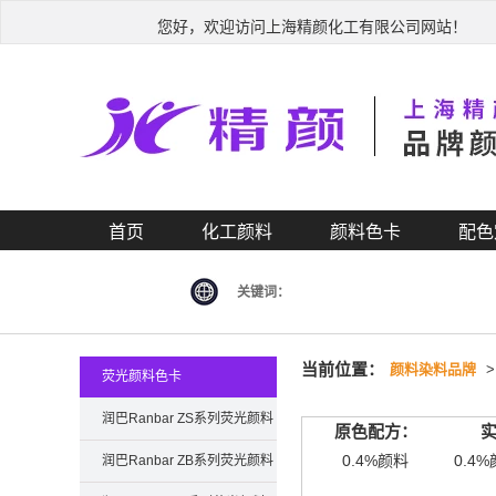
您好，欢迎访问上海精颜化工有限公司网站！
首页
化工颜料
颜料色卡
配色
关键词：
当前位置：
颜料染料品牌
荧光颜料色卡
润巴Ranbar ZS系列荧光颜料
原色配方：
色卡
0.4%颜料
0.4%
润巴Ranbar ZB系列荧光颜料