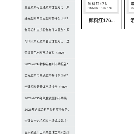
材料如何选择合适颜料？
变色颜料与普通颜料性能对比：原
理、特点及应用差异解析
珠光颜料与金属颜料有什么区别？
颜料红176...
溶
原理、效果与应用对比
色母粒和直接着色有什么区别？原
理、性能与应用全面对比
溶剂染料和颜料着色性能对比：透
明性、耐候性与应用选择全解析
热致变色材料市场展望（2026-
2034）：2034年将达336亿美元，
2026-2034特种着色剂市场报告：
亚太份额超四成
规模、份额、趋势及预测
荧光颜料与普通颜料有什么区别？
发光原理、性能对比及应用解析
全球颜料分散体市场报告（2026-
2033）：无机颜料主导，涂料为最
2026-2035年氧化铁颜料市场展
大应用
望：全球规模将达41亿美元，建筑
2026年合成染料与颜料市场报告：
行业领跑
规模、趋势及2030年增长预测
全球复合无机颜料市场规模分析：
（CAGR 7.1%）
2035年达5.39亿美元，建筑与涂料
巨头领涨！巴斯夫全球塑料添加剂