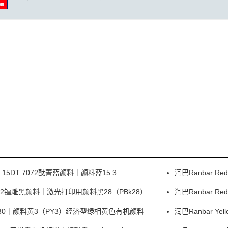
e 15DT 7072酞菁蓝颜料｜颜料蓝15:3
润巴Ranbar 
 I0332镭雕黑颜料｜激光打印用颜料黑28（PBk28）
润巴Ranbar 
ow P330｜颜料黄3（PY3）经济型绿相黄色有机颜料
润巴Ranbar Y