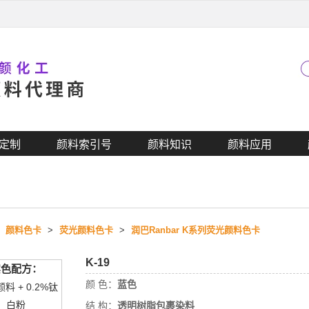
定制
颜料索引号
颜料知识
颜料应用
>
颜料色卡
>
荧光颜料色卡
>
润巴Ranbar K系列荧光颜料色卡
K-19
实色配方：
颜 色：
蓝色
颜料 + 0.2%钛
白粉
结 构：
透明树脂包裹染料