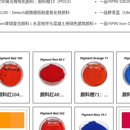
e P230黄光橙有机颜料｜颜料橙13（PO13）
一品YIPIN 
30｜Detech超微细低粘度氧化铁颜料
一品群青蓝（Ultr
d Green翠绿复合颜料 | 水泥地坪与混凝土用绿色建筑颜料
一品YIPIN Ir
颜料红104...
颜料红48:...
颜料橙71：...
颜料