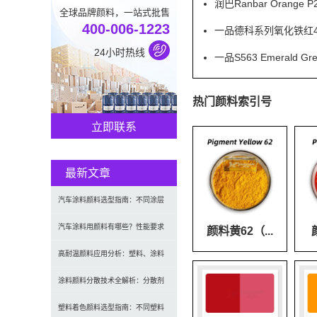
润巴Ranbar Orang
全球品牌颜料，一站式批售
400-006-1223
一品德科系列氧化铁红41
24小时热线
一品S563 Emeral
热门颜料索引号
立即联系
最新文章
汽车涂料颜料选型指南：不同涂层
应用要求、OEM与修补漆用颜料区
汽车涂料用颜料有哪些？性能要求
颜料黄62（...
别及常见问题
及常用颜料类型介绍
高耐温颜料应用分析：塑料、涂料
及工程材料的选型原则与行业实践
涂料颜料分散技术全解析：分散剂
选型、研磨工艺及常见问题解决
塑料着色颜料选型指南：不同塑料